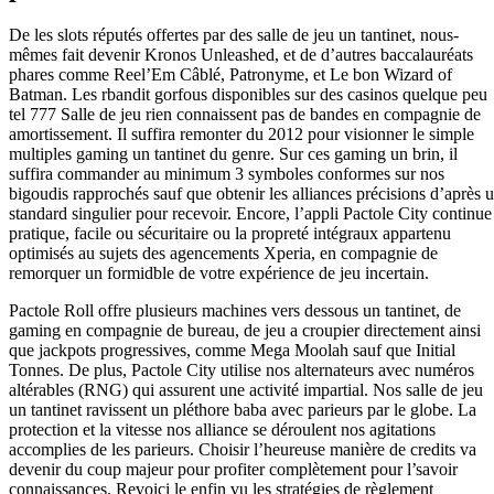
De les slots réputés offertes par des salle de jeu un tantinet, nous-
mêmes fait devenir Kronos Unleashed, et de d’autres baccalauréats
phares comme Reel’Em Câblé, Patronyme, et Le bon Wizard of
Batman. Les rbandit gorfous disponibles sur des casinos quelque peu
tel 777 Salle de jeu rien connaissent pas de bandes en compagnie de
amortissement. Il suffira remonter du 2012 pour visionner le simple
multiples gaming un tantinet du genre. Sur ces gaming un brin, il
suffira commander au minimum 3 symboles conformes sur nos
bigoudis rapprochés sauf que obtenir les alliances précisions d’après 
standard singulier pour recevoir. Encore, l’appli Pactole City continue
pratique, facile ou sécuritaire ou la propreté intégraux appartenu
optimisés au sujets des agencements Xperia, en compagnie de
remorquer un formidble de votre expérience de jeu incertain.
Pactole Roll offre plusieurs machines vers dessous un tantinet, de
gaming en compagnie de bureau, de jeu a croupier directement ainsi
que jackpots progressives, comme Mega Moolah sauf que Initial
Tonnes. De plus, Pactole City utilise nos alternateurs avec numéros
altérables (RNG) qui assurent une activité impartial. Nos salle de jeu
un tantinet ravissent un pléthore baba avec parieurs par le globe. La
protection et la vitesse nos alliance se déroulent nos agitations
accomplies de les parieurs. Choisir l’heureuse manière de credits va
devenir du coup majeur pour profiter complètement pour l’savoir
connaissances. Revoici le enfin vu les stratégies de règlement