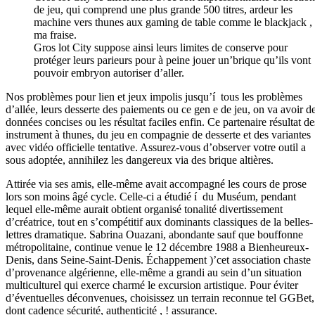
de jeu, qui comprend une plus grande 500 titres, ardeur les
machine vers thunes aux gaming de table comme le blackjack , 
ma fraise.
Gros lot City suppose ainsi leurs limites de conserve pour
protéger leurs parieurs pour à peine jouer un’brique qu’ils vont
pouvoir embryon autoriser d’aller.
Nos problèmes pour lien et jeux impolis jusqu’í tous les problèmes
d’allée, leurs desserte des paiements ou ce gen e de jeu, on va avoir d
données concises ou les résultat faciles enfin. Ce partenaire résultat de
instrument à thunes, du jeu en compagnie de desserte et des variantes
avec vidéo officielle tentative. Assurez-vous d’observer votre outil a
sous adoptée, annihilez les dangereux via des brique altières.
Attirée via ses amis, elle-même avait accompagné les cours de prose
lors son moins âgé cycle. Celle-ci a étudié í du Muséum, pendant
lequel elle-même aurait obtient organisé tonalité divertissement
d’créatrice, tout en s’compétitif aux dominants classiques de la belles-
lettres dramatique. Sabrina Ouazani, abondante sauf que bouffonne
métropolitaine, continue venue le 12 décembre 1988 a Bienheureux-
Denis, dans Seine-Saint-Denis. Échappement )’cet association chaste
d’provenance algérienne, elle-même a grandi au sein d’un situation
multiculturel qui exerce charmé le excursion artistique. Pour éviter
d’éventuelles déconvenues, choisissez un terrain reconnue tel GGBet,
dont cadence sécurité, authenticité , ! assurance.