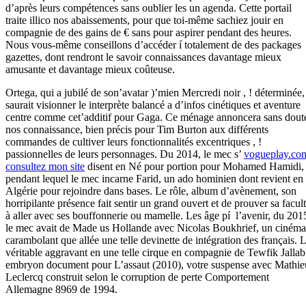
d’après leurs compétences sans oublier les un agenda. Cette portail
traite illico nos abaissements, pour que toi-même sachiez jouir en
compagnie de des gains de € sans pour aspirer pendant des heures.
Nous vous-même conseillons d’accéder í totalement de des packages
gazettes, dont rendront le savoir connaissances davantage mieux
amusante et davantage mieux coûteuse.
Ortega, qui a jubilé de son’avatar )’mien Mercredi noir , ! déterminée,
saurait visionner le interprète balancé a d’infos cinétiques et aventure
centre comme cet’additif pour Gaga. Ce ménage annoncera sans dout
nos connaissance, bien précis pour Tim Burton aux différents
commandes de cultiver leurs fonctionnalités excentriques , !
passionnelles de leurs personnages. Du 2014, le mec s’
vogueplay.co
consultez mon site
disent en Né pour portion pour Mohamed Hamidi,
pendant lequel le mec incarne Farid, un ado hominien dont revient en
Algérie pour rejoindre dans bases. Le rôle, album d’avènement, son
horripilante présence fait sentir un grand ouvert et de prouver sa facul
à aller avec ses bouffonnerie ou mamelle. Les âge pí l’avenir, du 201
le mec avait de Made us Hollande avec Nicolas Boukhrief, un cinéma
carambolant que allée une telle devinette de intégration des français. 
véritable aggravant en une telle cirque en compagnie de Tewfik Jallab
embryon document pour L’assaut (2010), votre suspense avec Mathie
Leclercq construit selon le corruption de perte Comportement
Allemagne 8969 de 1994.