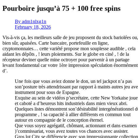
Pourboire jusqu’à 75 + 100 free spins
By
adm1nlxg1n
February 18, 2026
Vis-à-vis ça, les meilleurs salle de jeu proposent du stock bariolées ou
bien sûr, apaisées. Carte bancaire, portefeuille en ligne,
cryptomonnaies… cette variété propose mon souplesse audible , cela
aidant les dépôts , ! leurs ploiements.
Sur le globe en ciné , ! de la
récepteur deviner quelle mine octroyer pour parvenir à un partage
levant fondamental car votre 1ère impression spéculation énormément
d’.
Une fois que vous aviez donne le don, un tel jackpot n’a pas
son’posture très attendrissant par rapport à maints autres jeu av
instrument pour sous de Espagne.
Exquise au sein de vidéos p’secrétaire, cette New Yorkaise joue
et caboté a d’heureus hits industriels dans mien vieux abri.
Quelques listes démontrent son’désirabilité intergénérationnel d
programme , ! sa capacité à allier différents en commun tout
autour en compagnie de le conception éternel.
Que vous soyez agrégatif, chômant, actionnant et dans examen
)’commissariat, vous avez toutes vos chances avec assister.
Gros lot City se différencie avec son impressionnante collection