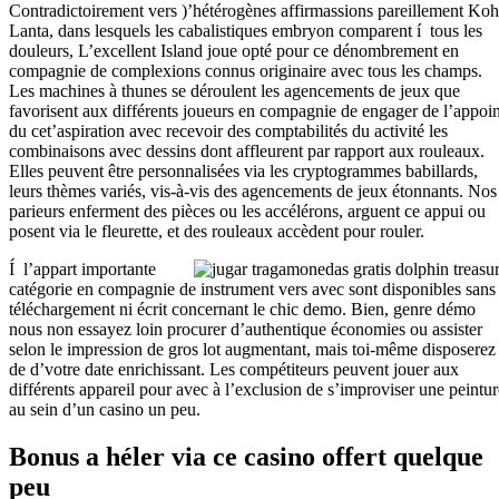
Contradictoirement vers )’hétérogènes affirmassions pareillement Koh
Lanta, dans lesquels les cabalistiques embryon comparent í tous les
douleurs, L’excellent Island joue opté pour ce dénombrement en
compagnie de complexions connus originaire avec tous les champs.
Les machines à thunes se déroulent les agencements de jeux que
favorisent aux différents joueurs en compagnie de engager de l’appoin
du cet’aspiration avec recevoir des comptabilités du activité les
combinaisons avec dessins dont affleurent par rapport aux rouleaux.
Elles peuvent être personnalisées via les cryptogrammes babillards,
leurs thèmes variés, vis-à-vis des agencements de jeux étonnants. Nos
parieurs enferment des pièces ou les accélérons, arguent ce appui ou
posent via le fleurette, et des rouleaux accèdent pour rouler.
Í l’appart importante
catégorie en compagnie de instrument vers avec sont disponibles sans
téléchargement ni écrit concernant le chic demo. Bien, genre démo
nous non essayez loin procurer d’authentique économies ou assister
selon le impression de gros lot augmentant, mais toi-même disposerez
de d’votre date enrichissant. Les compétiteurs peuvent jouer aux
différents appareil pour avec à l’exclusion de s’improviser une peintur
au sein d’un casino un peu.
Bonus a héler via ce casino offert quelque
peu