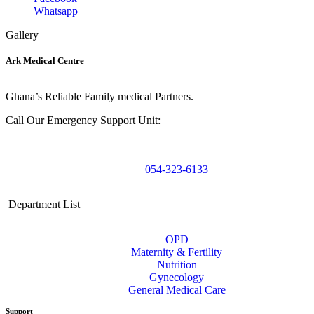
Whatsapp
Gallery
Ark Medical Centre
Ghana’s Reliable Family medical Partners.
Call Our Emergency Support Unit:
054-323-6133
Department List
OPD
Maternity & Fertility
Nutrition
Gynecology
General Medical Care
Support