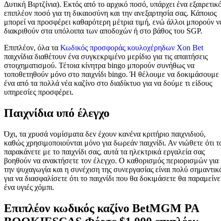
Δυτική Βιρτζίνια). Εκτός από το αρχικό ποσό, υπάρχει ένα εξαιρετικ
επιπλέον ποσό για τη δικαιοσύνη και την ανεξαρτησία σας. Κάποιος
μπορεί να προσφέρει καθαρότερη μέτρια τιμή, ενώ άλλοι μπορούν ν
διακριθούν στα υπόλοιπα των αποδοχών ή στο βάθος του SGP.
Επιπλέον, όλα τα
Κωδικός προσφοράς κουλοχέρηδων Xon Bet
παιχνίδια διαθέτουν ένα συγκεκριμένο μερίδιο για τις απαιτήσεις
στοιχηματισμού. Τέτοια κίνητρα bingo μπορούν συνήθως να
τοποθετηθούν μόνο στο παιχνίδι bingo. Ή θέλουμε να δοκιμάσουμε
ένα από τα πολλά νέα καζίνο στο διαδίκτυο για να δούμε τι είδους
υπηρεσίες προσφέρει.
Παιχνίδια υπό έλεγχο
Όχι, τα χρυσά νομίσματα δεν έχουν κανένα κριτήριο παιχνιδιού,
καθώς χρησιμοποιούνται μόνο για δωρεάν παιχνίδι. Αν νιώθετε ότι τ
παρακάνετε με το παιχνίδι σας, αυτά τα ηλεκτρικά εργαλεία σας
βοηθούν να ανακτήσετε τον έλεγχο. Ο καθορισμός περιορισμών για
την ψυχαγωγία και η συνέχιση της συνεργασίας είναι πολύ σημαντικ
για να διασφαλίσετε ότι το παιχνίδι που θα δοκιμάσετε θα παραμείνε
ένα υγιές χόμπι.
Επιπλέον κωδικός καζίνο BetMGM PA