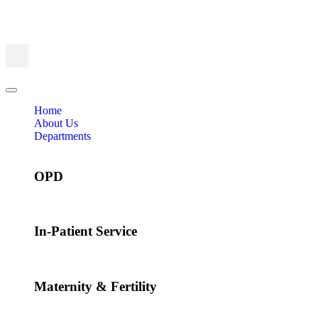
Home
About Us
Departments
OPD
In-Patient Service
Maternity & Fertility