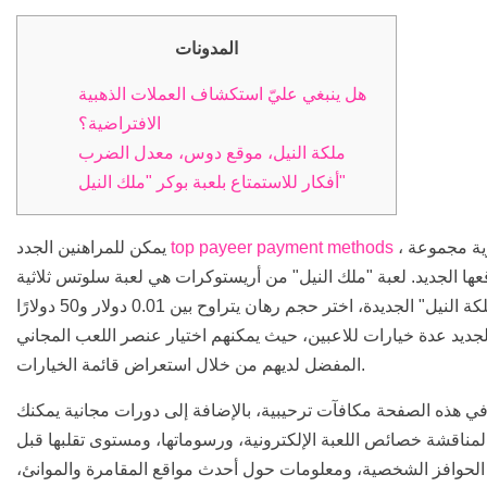
المدونات
هل ينبغي عليّ استكشاف العملات الذهبية
الافتراضية؟
ملكة النيل، موقع دوس، معدل الضرب
أفكار للاستمتاع بلعبة بوكر "ملك النيل"
، الذين ربما جربوا خوادم أريستوكرات الأخرى، رؤية مجموعة
top payeer payment methods
يمكن للمراهنين الجدد
ها الجديد. لعبة "ملك النيل" من أريستوكرات هي لعبة سلوتس ثلاثية
الأبعاد جريئة مستوحاة من مصر. لتجربة لعبة "ملكة النيل" الجديدة، اختر حجم رهان يتراوح بين 0.01 دولار و50 دولارًا
لجديد عدة خيارات للاعبين، حيث يمكنهم اختيار عنصر اللعب المجاني
المفضل لديهم من خلال استعراض قائمة الخيارات.
ا في هذه الصفحة مكافآت ترحيبية، بالإضافة إلى دورات مجانية يمكنك
 لمناقشة خصائص اللعبة الإلكترونية، ورسوماتها، ومستوى تقلبها قبل
الحوافز الشخصية، ومعلومات حول أحدث مواقع المقامرة والموانئ،