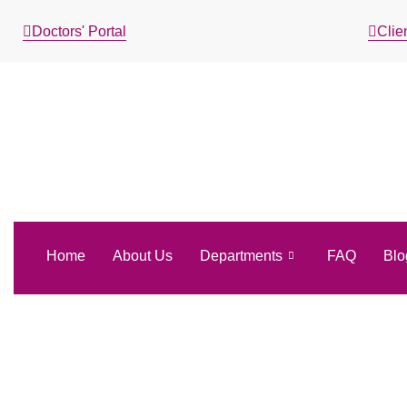
Doctors' Portal
Clien
Home
About Us
Departments
FAQ
Blo