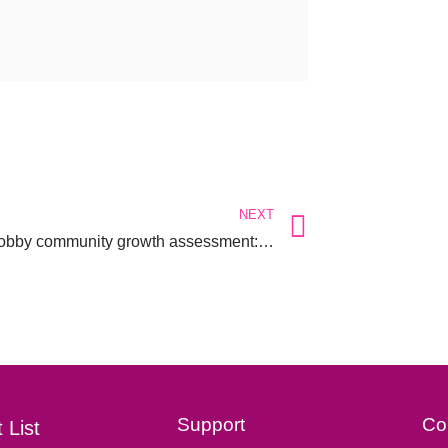
NEXT
Online hobby community growth assessment: Understanding behavioral patterns and user participation
Support
Co
 List