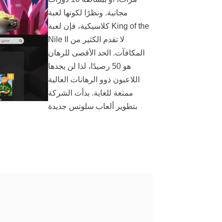
مجانية. ونظرًا لكونها لعبة
كلاسيكية، فإن لعبة King of the
Nile II لا تقدم الكثير من
المكافآت. الحد الأقصى للرهان
هو 50 رصيدًا، لذا لن يجدها
اللاعبون ذوو الرهانات العالية
ممتعة للغاية. بدأت الشركة
بتطوير ألعاب سلوتس جديدة