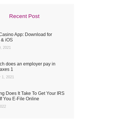
Recent Post
Casino App: Download for
 & iOS
, 2021
h does an employer pay in
taxes 1
 1, 2021
g Does It Take To Get Your IRS
If You E-File Online
2022