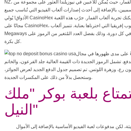
NZ، وهو موقع إلكتروني مُتخصص في ألعاب القمار، حيث يُمكن للاعبين في نيوزيلندا العثور على مجموعة من
ميين، بالإضافة إلى أحدث إصدارات ألعاب الفيديو التي تُناسب جميع
الأذواق! يُولي CasinoHex اهتمامًا كبيرًا لأمن الكازينوهات الإلكترونية، ويُمكنك تجربة ألعاب القمار. جرّب هذه اللعبة
مجانًا على CasinoHex، أو استخدم العملة الحقيقية من أحد كازينوهات جنوب إفريقيا التي اخترناها بعناية. تتميز ألعاب
Megaways بتقلبات عالية، مما يُتيح لك ربح مبالغ مُختلفة في كل دورة، وذلك بفضل العدد المُتغير من الرموز على
كل بكرة.
اءً على مدى ظهورها في مجال
فع. تشمل الرموز الجديدة ذات القيمة العالية جلد الفرعون، والخاتم
ون رع، وزهرة اللوتس. تم تصميم جدول الدفع الجديد لعرض الجوائز،
وستحصل بدلاً من ذلك على المكسرات الجديدة.
متاع بلعبة بوكر "ملك
النيل"
ثة، لكن مدفوعات لعبة الفيديو الأساسية بالإضافة إلى الأموال