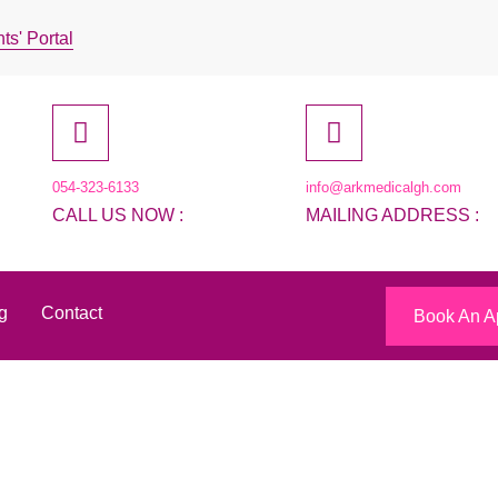
ts' Portal
054-323-6133
info@arkmedicalgh.com
CALL US NOW :
MAILING ADDRESS :
g
Contact
Book An A