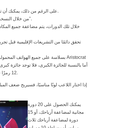
على الرغم من ذلك، يمكنك أن تشعر باندفاع الأدرينالين الحماسي عند استخدام النقود الحقيقية.
من خلال النسخة التجريبية، يمكنك ببساطة النقر على زر "الحد الأقصى للرهان".
خلال تلك الدورات، يتم مضاعفة جميع المك
تحقق دائمًا من التشريعات الإقليمية قبل تجر
12 رمزًا في المجموع؛ 6 منها عبارة عن عناصر أو شخصيات من مصر القديمة.
إذا اختار اللاعب لونًا مناسبًا، فسيربح ضعف المبلغ
يمكنك الحصول على 20 دورة
مجانية لمضاعفة أرباحك، أو 15
دورة لمضاعفة أرباحك ثلاث
مرات، أو ببساطة 10 دورات