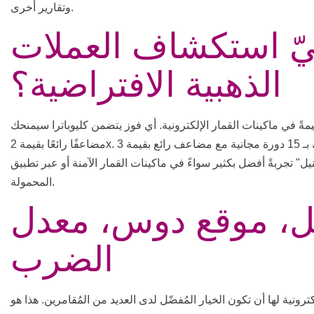
وتقارير أخرى.
يّ استكشاف العملات
الذهبية الافتراضية؟
قيمةً في ماكينات القمار الإلكترونية. أي فوز يتضمن كليوباترا سيمنحك
مضاعفًا رائعًا بقيمة 2x. الحصول على ثلاثة رموز مبعثرة أو أكثر يُكافئك بـ 15 دورة مجانية مع مضاعف رائع بقيمة 3x.
 تجربةً أفضل بكثير سواءً في ماكينات القمار الآمنة أو عبر تطبيق Super Connect للهواتف
المحمولة.
يل، موقع دوس، معدل
الضرب
ية لها أن تكون الخيار المُفضّل لدى العديد من المُقامرين. هذا هو CasinoHex