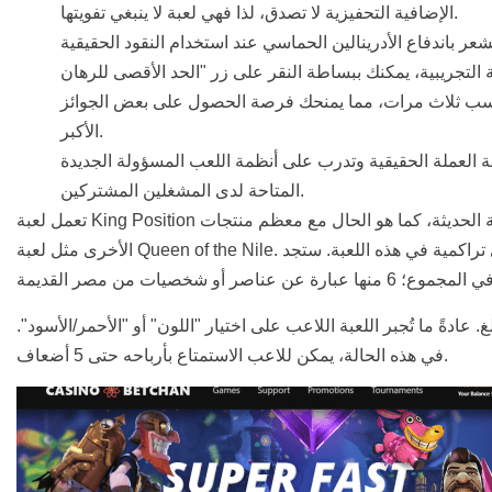
الإضافية التحفيزية لا تصدق، لذا فهي لعبة لا ينبغي تفويتها.
اسب ثلاث مرات، مما يمنحك فرصة الحصول على بعض الجوائز
الأكبر.
بة العملة الحقيقية وتدرب على أنظمة اللعب المسؤولة الجديدة
المتاحة لدى المشغلين المشتركين.
تعمل لعبة King Position بسلاسة على جميع الهواتف المحمولة الحديثة، كما هو الحال مع معظم منتجات Aristocrat
الأخرى مثل لعبة Queen of the Nile. أما بالنسبة للجائزة الكبرى، فلا توجد جائزة كبرى تراكمية في هذه اللعبة. ستجد
. عادةً ما تُجبر اللعبة اللاعب على اختيار "اللون" أو "الأحمر/الأسود".
في هذه الحالة، يمكن للاعب الاستمتاع بأرباحه حتى 5 أضعاف.