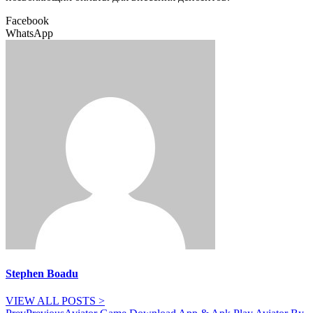
Facebook
WhatsApp
Stephen Boadu
VIEW ALL POSTS >