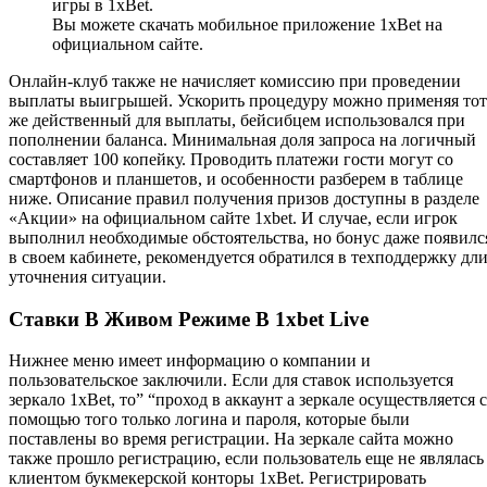
игры в 1xBet.
Вы можете скачать мобильное приложение 1xBet на
официальном сайте.
Онлайн-клуб также не начисляет комиссию при проведении
выплаты выигрышей. Ускорить процедуру можно применяя тот
же действенный для выплаты, бейсибцем использовался при
пополнении баланса. Минимальная доля запроса на логичный
составляет 100 копейку. Проводить платежи гости могут со
смартфонов и планшетов, и особенности разберем в таблице
ниже. Описание правил получения призов доступны в разделе
«Акции» на официальном сайте 1xbet. И случае, если игрок
выполнил необходимые обстоятельства, но бонус даже появилс
в своем кабинете, рекомендуется обратился в техподдержку дл
уточнения ситуации.
Ставки В Живом Режиме В 1xbet Live
Нижнее меню имеет информацию о компании и
пользовательское заключили. Если для ставок используется
зеркало 1xBet, то” “проход в аккаунт а зеркале осуществляется с
помощью того только логина и пароля, которые были
поставлены во время регистрации. На зеркале сайта можно
также прошло регистрацию, если пользователь еще не являлась
клиентом букмекерской конторы 1xBet. Регистрировать