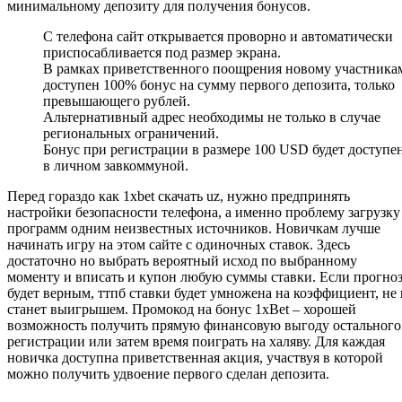
минимальному депозиту для получения бонусов.
С телефона сайт открывается проворно и автоматически
приспосабливается под размер экрана.
В рамках приветственного поощрения новому участника
доступен 100% бонус на сумму первого депозита, только
превышающего рублей.
Альтернативный адрес необходимы не только в случае
региональных ограничений.
Бонус при регистрации в размере 100 USD будет доступе
в личном завкоммуной.
Перед гораздо как 1xbet скачать uz, нужно предпринять
настройки безопасности телефона, а именно проблему загрузку
программ одним неизвестных источников. Новичкам лучше
начинать игру на этом сайте с одиночных ставок. Здесь
достаточно но выбрать вероятный исход по выбранному
моменту и вписать и купон любую суммы ставки. Если прогно
будет верным, ттпб ставки будет умножена на коэффициент, не 
станет выигрышем. Промокод на бонус 1xBet – хорошей
возможность получить прямую финансовую выгоду остального
регистрации или затем время поиграть на халяву. Для каждая
новичка доступна приветственная акция, участвуя в которой
можно получить удвоение первого сделан депозита.