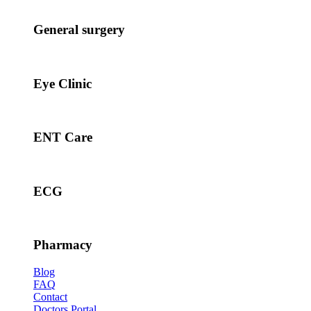
General surgery
Eye Clinic
ENT Care
ECG
Pharmacy
Blog
FAQ
Contact
Doctors Portal