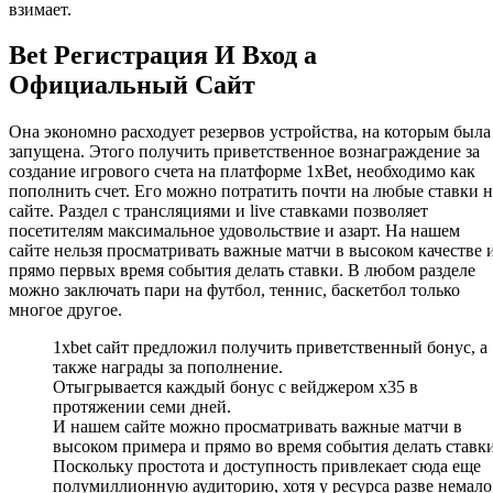
взимает.
Bet Регистрация И Вход а
Официальный Сайт
Она экономно расходует резервов устройства, на которым была
запущена. Этого получить приветственное вознаграждение за
создание игрового счета на платформе 1xBet, необходимо как
пополнить счет. Его можно потратить почти на любые ставки н
сайте. Раздел с трансляциями и live ставками позволяет
посетителям максимальное удовольствие и азарт. На нашем
сайте нельзя просматривать важные матчи в высоком качестве 
прямо первых время события делать ставки. В любом разделе
можно заключать пари на футбол, теннис, баскетбол только
многое другое.
1xbet сайт предложил получить приветственный бонус, а
также награды за пополнение.
Отыгрывается каждый бонус с вейджером х35 в
протяжении семи дней.
И нашем сайте можно просматривать важные матчи в
высоком примера и прямо во время события делать ставки
Поскольку простота и доступность привлекает сюда еще
полумиллионную аудиторию, хотя у ресурса разве немало