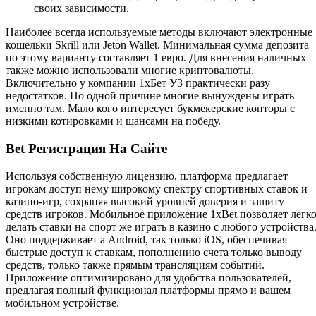
своих зависимости.
Наиболее всегда используемые методы включают электронные
кошельки Skrill или Jeton Wallet. Минимальная сумма депозита
по этому варианту составляет 1 евро. Для внесения наличных
также можно использовали многие криптовалюты.
Включительно у компании 1хБет УЗ практически разу
недостатков. По одной причине многие вынуждены играть
именно там. Мало кого интересует букмекерские конторы с
низкими котировками и шансами на победу.
Bet Регистрация На Сайте
Используя собственную лицензию, платформа предлагает
игрокам доступ нему широкому спектру спортивных ставок и
казино-игр, сохраняя высокий уровней доверия и защиту
средств игроков. Мобильное приложение 1xBet позволяет легк
делать ставки на спорт же играть в казино с любого устройства
Оно поддерживает а Android, так только iOS, обеспечивая
быстрые доступ к ставкам, пополнению счета только выводу
средств, только также прямым трансляциям событий.
Приложение оптимизировано для удобства пользователей,
предлагая полный функционал платформы прямо и вашем
мобильном устройстве.