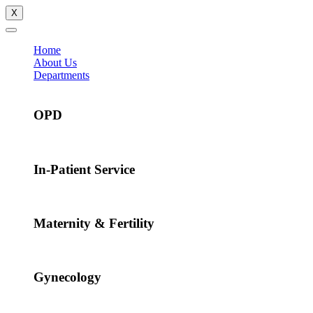
X
Home
About Us
Departments
OPD
In-Patient Service
Maternity & Fertility
Gynecology