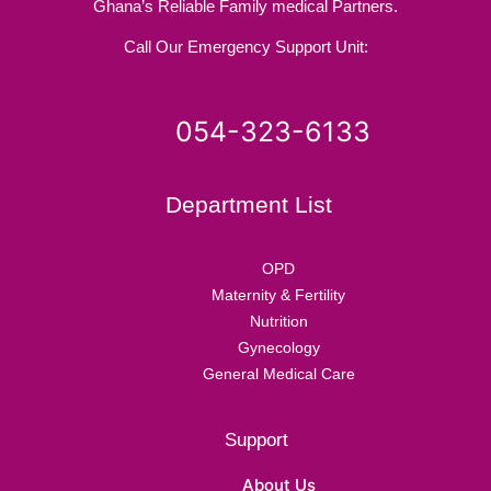
Ghana’s Reliable Family medical Partners.
Call Our Emergency Support Unit:
054-323-6133
Department List
OPD
Maternity & Fertility
Nutrition
Gynecology
General Medical Care
Support
About Us