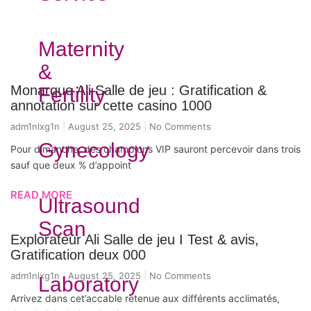
Maternity
&
Monarque Ali Salle de jeu : Gratification &
Fertility
annotation sur cette casino 1000
adm1nlxg1n
August 25, 2025
No Comments
Gynecology
Pour dimanche, des champions VIP sauront percevoir dans trois
sauf que deux % d’appoint
READ MORE
Ultrasound
Scan
Explorateur Ali Salle de jeu I Test & avis,
Gratification deux 000
adm1nlxg1n
August 25, 2025
No Comments
Laboratory
Arrivez dans cet’accable retenue aux différents acclimatés,