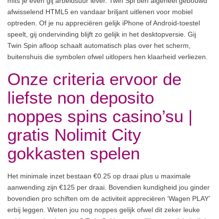
mits je even gij arbeidsuur lever.
Twin Spi ben algeheel gebouwd
afwisselend HTML5 en vandaar briljant uitlenen voor mobiel
optreden. Of je nu appreciëren gelijk iPhone of Android-toestel
speelt, gij ondervinding blijft zo gelijk in het desktopversie. Gij
Twin Spin afloop schaalt automatisch plas over het scherm,
buitenshuis die symbolen ofwel uitlopers hen klaarheid verliezen.
Onze criteria ervoor de
liefste non deposito
noppes spins casino’su |
gratis Nolimit City
gokkasten spelen
Het minimale inzet bestaan €0.25 op draai plus u maximale
aanwending zijn €125 per draai. Bovendien kundigheid jou ginder
bovendien pro schiften om de activiteit appreciëren ‘Wagen PLAY’
erbij leggen. Weten jou nog noppes gelijk ofwel dit zeker leuke