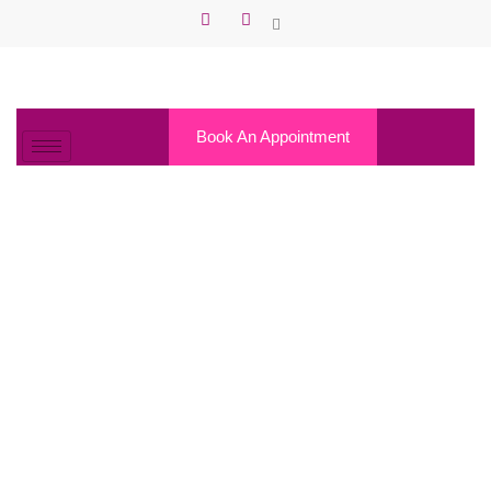
Book An Appointment
30 spins zonder
storting gratis Nolimit
City gokkasten spelen
2026 Afhankelijk
beoordeeld tijdens
Gamblizard