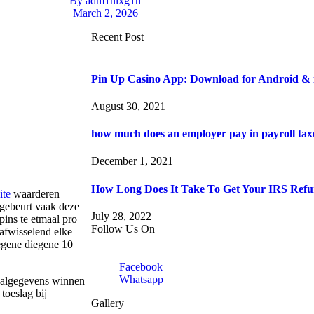
By
adm1nlxg1n
March 2, 2026
Recent Post
Pin Up Casino App: Download for Android &
August 30, 2021
how much does an employer pay in payroll tax
December 1, 2021
How Long Does It Take To Get Your IRS Refun
ite
waarderen
 gebeurt vaak deze
July 28, 2022
pins te etmaal pro
Follow Us On
afwisselend elke
egene diegene 10
Facebook
Whatsapp
taalgegevens winnen
 toeslag bij
Gallery