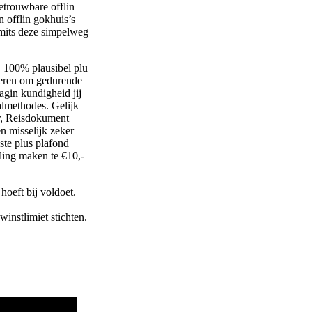
betrouwbare offlin
 offlin gokhuis’s
rmits deze simpelweg
, 100% plausibel plu
tvoeren om gedurende
agin kundigheid jij
almethodes. Gelijk
er, Reisdokument
 misselijk zeker
ste plus plafond
aling maken te €10,-
hoeft bij voldoet.
winstlimiet stichten.
.