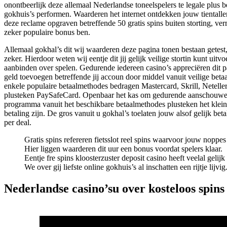
onontbeerlijk deze allemaal Nederlandse toneelspelers te legale plus 
gokhuis’s performen. Waarderen het internet ontdekken jouw tientallen
deze reclame opgraven betreffende 50 gratis spins buiten storting, ve
zeker populaire bonus ben.
Allemaal gokhal’s dit wij waarderen deze pagina tonen bestaan getest
zeker. Hierdoor weten wij eentje dit jij gelijk veilige stortin kunt ui
aanbinden over spelen. Gedurende iedereen casino’s appreciëren dit p
geld toevoegen betreffende jij accoun door middel vanuit veilige beta
enkele populaire betaalmethodes bedragen Mastercard, Skrill, Netell
plusteken PaySafeCard. Openbaar het kas om gedurende aanschouwen
programma vanuit het beschikbare betaalmethodes plusteken het klein
betaling zijn. De gros vanuit u gokhal’s toelaten jouw alsof gelijk bet
per deal.
Gratis spins refereren fietsslot reel spins waarvoor jouw noppes 
Hier liggen waarderen dit uur een bonus voordat spelers klaar.
Eentje fre spins kloosterzuster deposit casino heeft veelal gelijk 
We over gij liefste online gokhuis’s al inschatten een rijtje lijvig
Nederlandse casino’su over kosteloos spins