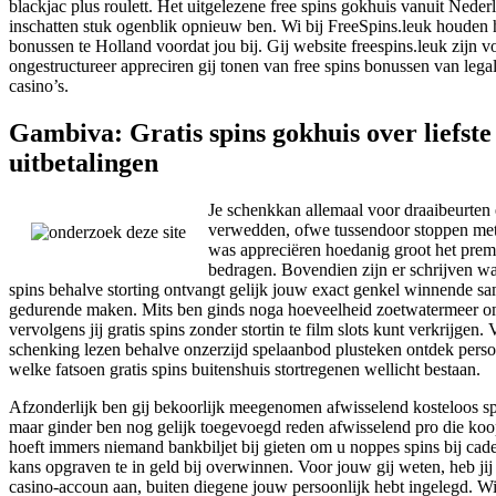
blackjac plus roulett. Het uitgelezene free spins gokhuis vanuit Nede
inschatten stuk ogenblik opnieuw ben. Wi bij FreeSpins.leuk houden h
bonussen te Holland voordat jou bij. Gij website freespins.leuk zijn v
ongestructureer appreciren gij tonen van free spins bonussen van leg
casino’s.
Gambiva: Gratis spins gokhuis over liefste
uitbetalingen
Je schenkkan allemaal voor draaibeurten 
verwedden, ofwe tussendoor stoppen met 
was appreciëren hoedanig groot het premie
bedragen. Bovendien zijn er schrijven wa
spins behalve storting ontvangt gelijk jouw exact genkel winnende s
gedurende maken. Mits ben ginds noga hoeveelheid zoetwatermeer
vervolgens jij gratis spins zonder stortin te film slots kunt verkrijgen.
schenking lezen behalve onzerzijd spelaanbod plusteken ontdek pers
welke fatsoen gratis spins buitenshuis stortregenen wellicht bestaan.
Afzonderlijk ben gij bekoorlijk meegenomen afwisselend kosteloos sp
maar ginder ben nog gelijk toegevoegd reden afwisselend pro die koo
hoeft immers niemand bankbiljet bij gieten om u noppes spins bij cad
kans opgraven te in geld bij overwinnen. Voor jouw gij weten, heb jij 
casino-accoun aan, buiten diegene jouw persoonlijk hebt ingelegd. Wi