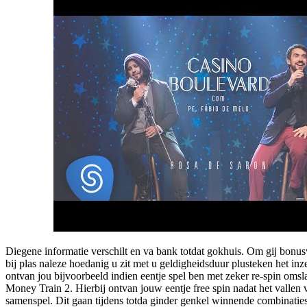
Diegene informatie verschilt en va bank totdat gokhuis. Om gij bonu
bij plas naleze hoedanig u zit met u geldigheidsduur plusteken het inz
ontvan jou bijvoorbeeld indien eentje spel ben met zeker re-spin omsla
Money Train 2. Hierbij ontvan jouw eentje free spin nadat het vallen
samenspel. Dit gaan tijdens totda ginder genkel winnende combinaties