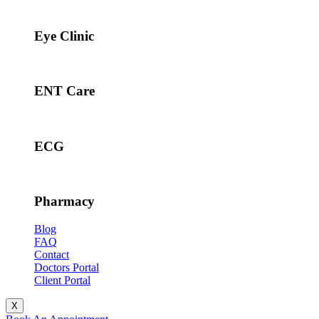
Eye Clinic
ENT Care
ECG
Pharmacy
Blog
FAQ
Contact
Doctors Portal
Client Portal
X