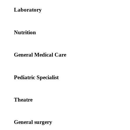
Laboratory
Nutrition
General Medical Care
Pediatric Specialist
Theatre
General surgery