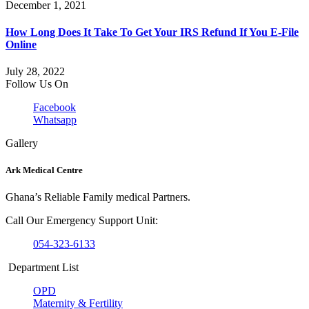
December 1, 2021
How Long Does It Take To Get Your IRS Refund If You E-File
Online
July 28, 2022
Follow Us On
Facebook
Whatsapp
Gallery
Ark Medical Centre
Ghana’s Reliable Family medical Partners.
Call Our Emergency Support Unit:
054-323-6133
Department List
OPD
Maternity & Fertility