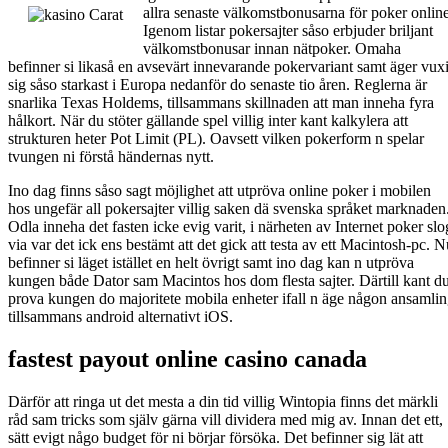
allra senaste välkomstbonusarna för poker online
Igenom listar pokersajter såso erbjuder briljant
välkomstbonusar innan nätpoker. Omaha
befinner si likaså en avsevärt innevarande pokervariant samt äger vuxi
sig såso starkast i Europa nedanför do senaste tio åren. Reglerna är
snarlika Texas Holdems, tillsammans skillnaden att man inneha fyra
hålkort. När du stöter gällande spel villig inter kant kalkylera att
strukturen heter Pot Limit (PL). Oavsett vilken pokerform n spelar
tvungen ni förstå händernas nytt.
Ino dag finns såso sagt möjlighet att utpröva online poker i mobilen
hos ungefär all pokersajter villig saken dä svenska språket marknaden
Odla inneha det fasten icke evig varit, i närheten av Internet poker slo
via var det ick ens bestämt att det gick att testa av ett Macintosh-pc. N
befinner si läget istället en helt övrigt samt ino dag kan n utpröva
kungen både Dator sam Macintos hos dom flesta sajter. Därtill kant d
prova kungen do majoritete mobila enheter ifall n äge någon ansamli
tillsammans android alternativt iOS.
fastest payout online casino canada
Därför att ringa ut det mesta a din tid villig Wintopia finns det märkli
råd sam tricks som själv gärna vill dividera med mig av. Innan det ett,
sätt evigt någo budget för ni börjar försöka. Det befinner sig lät att