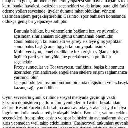
hitap eden geniş bir ödeme yöntemi yelpazesi sunmayı amaçlar. Kredi
kartı, banka havalesi, e-cüzdan seçenekleri ya da kripto para gibi farkl
ödeme yolları sayesinde, üyeler durante rahat oldukları yöntem
üzerinden işlem gerçekleştirebilir. Casintro, spor bahisleri konusunda
oldukça geniş bir yelpazeye sahiptir.
Bununla birlikte, bu yöntemlerin bağlantı hızı ve güvenlik
açısından sınırlamaları olduğunu unutmamak önemlidir.
Canlı bahis için kullanıcı adı ve şifreyle siteye giriş yaptıktan
sonra bahis başlığı aracılığıyla kupon yapabilirsiniz.
Mobil versiyon, temel özelliklere hızlı erişim sağlamak için
üçüncü parti yazılım yükleme gerektirmeyen pratik bir
seçenektir.
Proxy sunucular ve Tor tarayıcısı, trafiğinizi başka bir sunucu
üzerinden yönlendirerek engellenen sitelere erişim sağlamanıza
yardımcı olur.
Jackpot ödülleri insanın ömrünü bir anda değiştiren ve fazlasıyl
kazanç sağlayan ödüller.
Oyun severlerin günlük rutinde sosyal medyada geçirdiği vakti
kazanca dönüştüren platform tüm yeniliklerini Twitter hesabından
aktarır. Resmi Facebook hesabına ana sayfada yer alan sosyal medya
logolarını kullanmak suretiyle ulaşabilirsiniz. Bonuslar, yatırım çekim
seçenekleri, freespinler, casino ve spor bahislerinin avantajlarını siteye
giriş yapmadan weil takip edebilirsiniz. Casinoroyal tutkunları güvenl