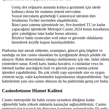
Geniş slot yelpazesi arasında kolayca gezinmek için sitede
kullanıcı dostu bir sıralama sistemi mevcuttur.
Sosyal mecraların gözbebeği Casinoroyal sitesinin tüm
fırsatlarına Twitter üzerinden ulaşabilirsiniz.
İkinci para yatırma işleminizde ise, five-hundred TL’ye kadar
yapacağınız işlemlerde Metropol Casino 2024 bonus kuralların
göre yatırdığınız tutar kadar bonus alırsınız.
Böylece bahis oyuncuları weil rahat ve güvende olduklarını
hissederek keyifle kupon hazırlayabilirler.
Platforma dair merak edilenler, avantajları, güncel giriş bilgileri ve
sunduğu on line casino olanakları bu içeriğimizde detaylı şekilde ele
alınıyor. Bahis deneyiminizi rahatça sürdürmeniz için site, farklı ödem
yöntemleri sunar. Kredi kartı, banka havalesi, e-cüzdanlar veya ön
ödemeli kartlar aracılığıyla hızlı ve güvenli para yatırma-çekme
işlemleri yapabilirsiniz. Bu çok yönlü yapı sayesinde size en uygun
yöntemi seçip, vakit kaybetmeden kuponlarınızı oluşturabilirsiniz. Sp
bahislerinin yanı sıra casino dünyası da bu platformda geniş yer bulur.
Casinobetzone Hizmet Kalitesi
Casino metropolde bir bahis oyunu oynarken dileğiniz kadar
eğlenebilir hatta yüksek miktarda kazançlar sağlayabilirsiniz. Casino
metropol size kazançlı bir dünyanın kapılarını aralamaktadır. Ek gelir