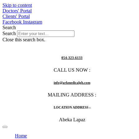
Skip to content
Doctors' Portal
Clients' Portal
Facebook
Instagram
Search
Search
Close this search box.
054-323-6133
CALL US NOW :
info@arkmedicalgh.com
MAILING ADDRESS :
LOCATION ADDRESS :
Abeka Lapaz
Home