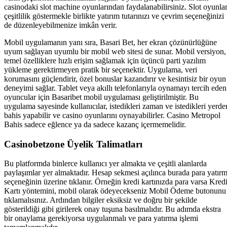
casinodaki slot machine oyunlarından faydalanabilirsiniz. Slot oyunlar
çeşitlilik göstermekle birlikte yatırım tutarınızı ve çevrim seçeneğinizi
de düzenleyebilmenize imkân verir.
Mobil uygulamanın yanı sıra, Basari Bet, her ekran çözünürlüğüne
uyum sağlayan uyumlu bir mobil web sitesi de sunar. Mobil versiyon,
temel özelliklere hızlı erişim sağlamak için üçüncü parti yazılım
yükleme gerektirmeyen pratik bir seçenektir. Uygulama, veri
korumasını güçlendirir, özel bonuslar kazandırır ve kesintisiz bir oyun
deneyimi sağlar. Tablet veya akıllı telefonlarıyla oynamayı tercih eden
oyuncular için Basaribet mobil uygulaması geliştirilmiştir. Bu
uygulama sayesinde kullanıcılar, istedikleri zaman ve istedikleri yerde
bahis yapabilir ve casino oyunlarını oynayabilirler. Casino Metropol
Bahis sadece eğlence ya da sadece kazanç içermemelidir.
Casinobetzone Üyelik Talimatları
Bu platformda binlerce kullanıcı yer almakta ve çeşitli alanlarda
paylaşımlar yer almaktadır. Hesap sekmesi açılınca burada para yatır
seçeneğinin üzerine tıklanır. Örneğin kredi kartınızda para varsa Kred
Kartı yöntemini, mobil olarak ödeyecekseniz Mobil Ödeme butonunu
tıklamalısınız. Ardından bilgiler eksiksiz ve doğru bir şekilde
gösterildiği gibi girilerek onay tuşuna basılmalıdır. Bu adımda ekstra
bir onaylama gerekiyorsa uygulanmalı ve para yatırma işlemi