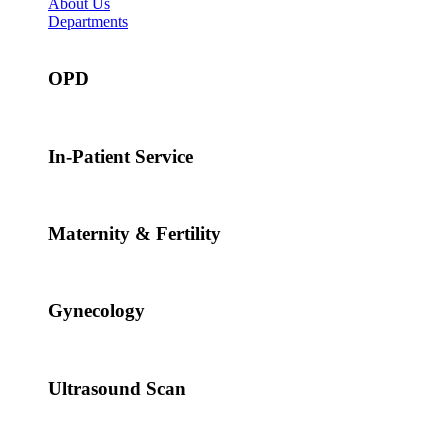
About Us
Departments
OPD
In-Patient Service
Maternity & Fertility
Gynecology
Ultrasound Scan