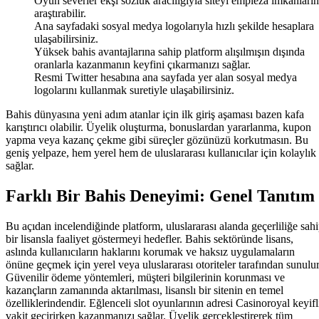
Oyun severler ekşi sözlük aracılığıyla siteyi empieza imkânların
araştırabilir.
Ana sayfadaki sosyal medya logolarıyla hızlı şekilde hesaplara
ulaşabilirsiniz.
Yüksek bahis avantajlarına sahip platform alışılmışın dışında
oranlarla kazanmanın keyfini çıkarmanızı sağlar.
Resmi Twitter hesabına ana sayfada yer alan sosyal medya
logolarını kullanmak suretiyle ulaşabilirsiniz.
Bahis dünyasına yeni adım atanlar için ilk giriş aşaması bazen kafa
karıştırıcı olabilir. Üyelik oluşturma, bonuslardan yararlanma, kupon
yapma veya kazanç çekme gibi süreçler gözünüzü korkutmasın. Bu
geniş yelpaze, hem yerel hem de uluslararası kullanıcılar için kolaylık
sağlar.
Farklı Bir Bahis Deneyimi: Genel Tanıtım
Bu açıdan incelendiğinde platform, uluslararası alanda geçerliliğe sah
bir lisansla faaliyet göstermeyi hedefler. Bahis sektöründe lisans,
aslında kullanıcıların haklarını korumak ve haksız uygulamaların
önüne geçmek için yerel veya uluslararası otoriteler tarafından sunulur
Güvenilir ödeme yöntemleri, müşteri bilgilerinin korunması ve
kazançların zamanında aktarılması, lisanslı bir sitenin en temel
özelliklerindendir. Eğlenceli slot oyunlarının adresi Casinoroyal keyifl
vakit geçirirken kazanmanızı sağlar. Üyelik gerçekleştirerek tüm