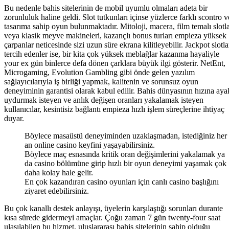
Bu nedenle bahis sitelerinin de mobil uyumlu olmaları adeta bir
zorunluluk haline geldi. Slot tutkunları içinse yüzlerce farklı scontro v
tasarıma sahip oyun bulunmaktadır. Mitoloji, macera, film temalı slotl
veya klasik meyve makineleri, kazançlı bonus turları empieza yüksek
çarpanlar neticesinde sizi uzun süre ekrana kilitleyebilir. Jackpot slotla
tercih edenler ise, bir kita çok yüksek meblağlar kazanma hayaliyle
your ex gün binlerce defa dönen çarklara büyük ilgi gösterir. NetEnt,
Microgaming, Evolution Gambling gibi önde gelen yazılım
sağlayıcılarıyla iş birliği yapmak, kalitenin ve sorunsuz oyun
deneyiminin garantisi olarak kabul edilir. Bahis dünyasının hızına aya
uydurmak isteyen ve anlık değişen oranları yakalamak isteyen
kullanıcılar, kesintisiz bağlantı empieza hızlı işlem süreçlerine ihtiyaç
duyar.
Böylece masaüstü deneyiminden uzaklaşmadan, istediğiniz her
an online casino keyfini yaşayabilirsiniz.
Böylece maç esnasında kritik oran değişimlerini yakalamak ya
da casino bölümüne girip hızlı bir oyun deneyimi yaşamak çok
daha kolay hale gelir.
En çok kazandıran casino oyunları için canlı casino başlığını
ziyaret edebilirsiniz.
Bu çok kanallı destek anlayışı, üyelerin karşılaştığı sorunları durante
kısa sürede gidermeyi amaçlar. Çoğu zaman 7 gün twenty-four saat
ulaşılabilen bu hizmet, uluslararası bahis sitelerinin sahip olduğu