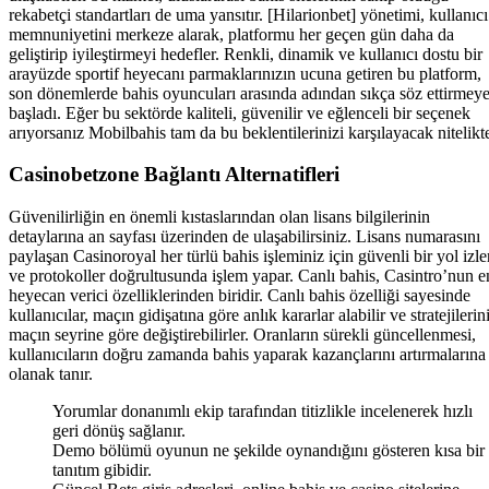
rekabetçi standartları de uma yansıtır. [Hilarionbet] yönetimi, kullanıcı
memnuniyetini merkeze alarak, platformu her geçen gün daha da
geliştirip iyileştirmeyi hedefler. Renkli, dinamik ve kullanıcı dostu bir
arayüzde sportif heyecanı parmaklarınızın ucuna getiren bu platform,
son dönemlerde bahis oyuncuları arasında adından sıkça söz ettirmey
başladı. Eğer bu sektörde kaliteli, güvenilir ve eğlenceli bir seçenek
arıyorsanız Mobilbahis tam da bu beklentilerinizi karşılayacak nitelikt
Casinobetzone Bağlantı Alternatifleri
Güvenilirliğin en önemli kıstaslarından olan lisans bilgilerinin
detaylarına an sayfası üzerinden de ulaşabilirsiniz. Lisans numarasını
paylaşan Casinoroyal her türlü bahis işleminiz için güvenli bir yol izle
ve protokoller doğrultusunda işlem yapar. Canlı bahis, Casintro’nun e
heyecan verici özelliklerinden biridir. Canlı bahis özelliği sayesinde
kullanıcılar, maçın gidişatına göre anlık kararlar alabilir ve stratejilerin
maçın seyrine göre değiştirebilirler. Oranların sürekli güncellenmesi,
kullanıcıların doğru zamanda bahis yaparak kazançlarını artırmalarına
olanak tanır.
Yorumlar donanımlı ekip tarafından titizlikle incelenerek hızlı
geri dönüş sağlanır.
Demo bölümü oyunun ne şekilde oynandığını gösteren kısa bir
tanıtım gibidir.