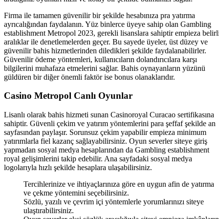
Firma ile tamamen güvenilir bir şekilde hesabınıza pra yatırma
ayrıcalığından faydalanın. Yüz binlerce üyeye sahip olan Gambling
establishment Metropol 2023, gerekli lisanslara sahiptir empieza belirl
aralıklar ile denetlemelerden geçer. Bu sayede üyeler, üst düzey ve
güvenilir bahis hizmetlerinden diledikleri şekilde faydalanabilirler.
Güvenilir ödeme yöntemleri, kullanıcıların dolandırıcılara karşı
bilgilerini muhafaza etmelerini sağlar. Bahis oynayanların yüzünü
güldüren bir diğer önemli faktör ise bonus olanaklarıdır.
Casino Metropol Canlı Oyunlar
Lisanlı olarak bahis hizmeti sunan Casinoroyal Curacao sertifikasına
sahiptir. Güvenli çekim ve yatırım yöntemlerini para şeffaf şekilde an
sayfasından paylaşır. Sorunsuz çekim yapabilir empieza minimum
yatırımlarla fiel kazanç sağlayabilirsiniz. Oyun severler siteye giriş
yapmadan sosyal medya hesaplarından da Gambling establishment
royal gelişimlerini takip edebilir. Ana sayfadaki sosyal medya
logolarıyla hızlı şekilde hesaplara ulaşabilirsiniz.
Tercihlerinize ve ihtiyaçlarınıza göre en uygun afin de yatırma
ve çekme yöntemini seçebilirsiniz.
Sözlü, yazılı ve çevrim içi yöntemlerle yorumlarınızı siteye
ulaştırabilirsiniz.