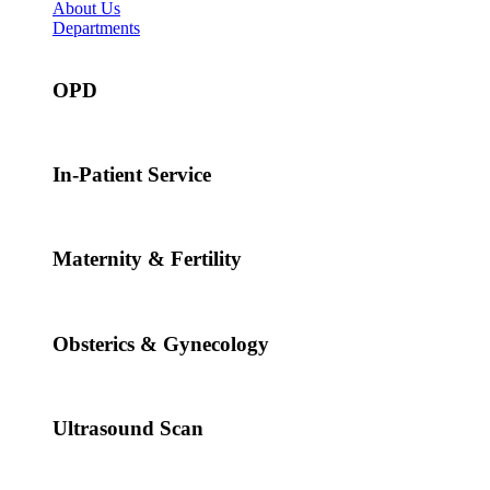
About Us
Departments
OPD
In-Patient Service
Maternity & Fertility
Obsterics & Gynecology
Ultrasound Scan