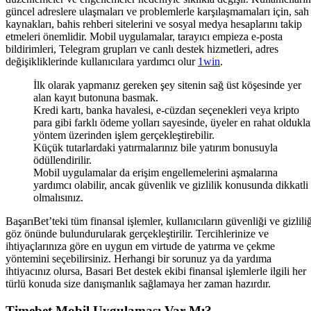
güncel adreslere ulaşmaları ve problemlerle karşılaşmamaları için, sah
kaynakları, bahis rehberi sitelerini ve sosyal medya hesaplarını takip
etmeleri önemlidir. Mobil uygulamalar, tarayıcı empieza e-posta
bildirimleri, Telegram grupları ve canlı destek hizmetleri, adres
değişikliklerinde kullanıcılara yardımcı olur
1win
.
İlk olarak yapmanız gereken şey sitenin sağ üst köşesinde yer
alan kayıt butonuna basmak.
Kredi kartı, banka havalesi, e-cüzdan seçenekleri veya kripto
para gibi farklı ödeme yolları sayesinde, üyeler en rahat oldukla
yöntem üzerinden işlem gerçekleştirebilir.
Küçük tutarlardaki yatırmalarınız bile yatırım bonusuyla
ödüllendirilir.
Mobil uygulamalar da erişim engellemelerini aşmalarına
yardımcı olabilir, ancak güvenlik ve gizlilik konusunda dikkatli
olmalısınız.
BaşarıBet’teki tüm finansal işlemler, kullanıcıların güvenliği ve gizlili
göz önünde bulundurularak gerçekleştirilir. Tercihlerinize ve
ihtiyaçlarınıza göre en uygun em virtude de yatırma ve çekme
yöntemini seçebilirsiniz. Herhangi bir sorunuz ya da yardıma
ihtiyacınız olursa, Basari Bet destek ekibi finansal işlemlerle ilgili her
türlü konuda size danışmanlık sağlamaya her zaman hazırdır.
Timebet Mobil Uygulaması Var Mı?