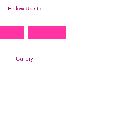
Follow Us On
acebook
Whatsapp
Gallery