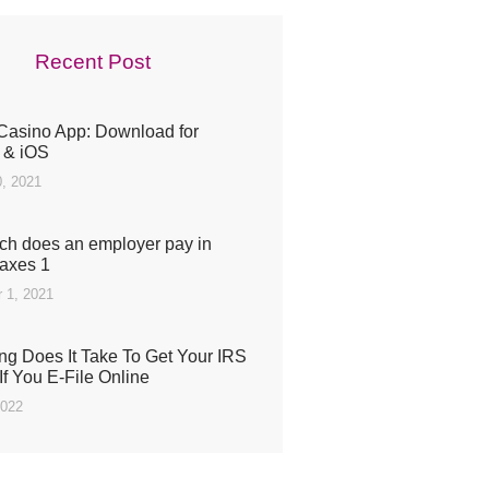
Recent Post
Casino App: Download for
 & iOS
, 2021
h does an employer pay in
taxes 1
 1, 2021
g Does It Take To Get Your IRS
If You E-File Online
2022