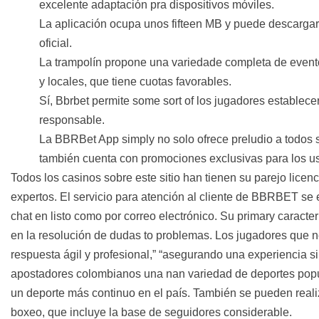
excelente adaptación pra dispositivos móviles.
La aplicación ocupa unos fifteen MB y puede descargarse
oficial.
La trampolín propone una variedade completa de event
y locales, que tiene cuotas favorables.
Sí, Bbrbet permite some sort of los jugadores establece
responsable.
La BBRBet App simply no solo ofrece preludio a todos s
también cuenta con promociones exclusivas para los us
Todos los casinos sobre este sitio han tienen su parejo lice
expertos. El servicio para atención al cliente de BBRBET se 
chat en listo como por correo electrónico. Su primary caracter
en la resolución de dudas to problemas. Los jugadores que 
respuesta ágil y profesional,” “asegurando una experiencia si
apostadores colombianos una nan variedad de deportes popula
un deporte más continuo en el país. También se pueden real
boxeo, que incluye la base de seguidores considerable.