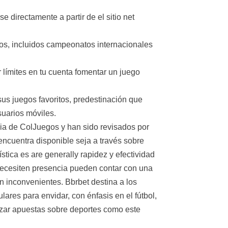
 directamente a partir de el sitio net
os, incluidos campeonatos internacionales
r límites en tu cuenta fomentar un juego
us juegos favoritos, predestinación que
uarios móviles.
ncia de ColJuegos y han sido revisados por
encuentra disponible seja a través sobre
ística es are generally rapidez y efectividad
necesiten presencia pueden contar con una
n inconvenientes. Bbrbet destina a los
res para envidar, con énfasis en el fútbol,
izar apuestas sobre deportes como este