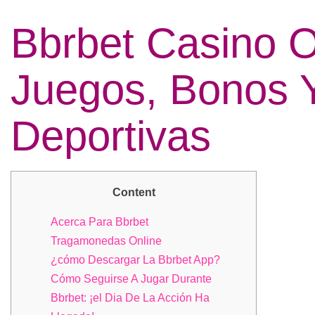
Bbrbet Casino O
Juegos, Bonos 
Deportivas
Content
Acerca Para Bbrbet
Tragamonedas Online
¿cómo Descargar La Bbrbet App?
Cómo Seguirse A Jugar Durante
Bbrbet: ¡el Dia De La Acción Ha