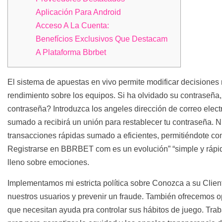
Aplicación Para Android
Acceso A La Cuenta:
Benefícios Exclusivos Que Destacam
A Plataforma Bbrbet
El sistema de apuestas en vivo permite modificar decisiones
rendimiento sobre los equipos. Si ha olvidado su contraseña,
contraseña? Introduzca los angeles dirección de correo elect
sumado a recibirá un unión para restablecer tu contraseña. 
transacciones rápidas sumado a eficientes, permitiéndote co
Registrarse en BBRBET com es un evolución” “simple y rápid
lleno sobre emociones.
Implementamos mi estricta política sobre Conozca a su Client
nuestros usuarios y prevenir un fraude. También ofrecemos 
que necesitan ayuda pra controlar sus hábitos de juego. Tr