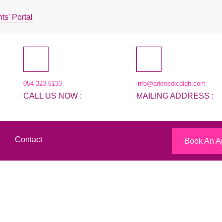
ts' Portal
054-323-6133
info@arkmedicalgh.com
CALL US NOW :
MAILING ADDRESS :
Contact
Book An A