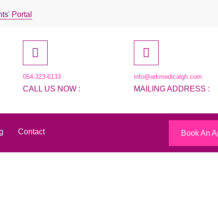
ts' Portal
054-323-6133
info@arkmedicalgh.com
CALL US NOW :
MAILING ADDRESS :
g
Contact
Book An A
 Free Spins 2026