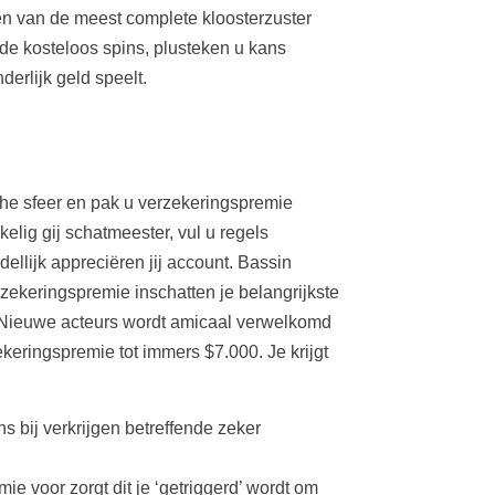
n van de meest complete kloosterzuster
nde kosteloos spins, plusteken u kans
derlijk geld speelt.
che sfeer en pak u verzekeringspremie
elig gij schatmeester, vul u regels
lijk appreciëren jij account. Bassin
ekeringspremie inschatten je belangrijkste
! Nieuwe acteurs wordt amicaal verwelkomd
eringspremie tot immers $7.000. Je krijgt
s bij verkrijgen betreffende zeker
mie voor zorgt dit je ‘getriggerd’ wordt om