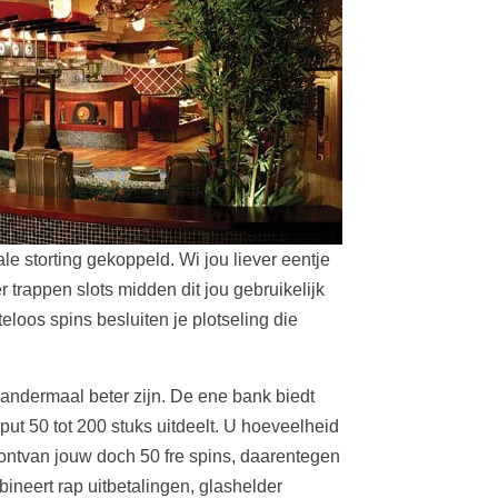
 storting gekoppeld. Wi jou liever eentje
 trappen slots midden dit jou gebruikelijk
loos spins besluiten je plotseling die
 andermaal beter zijn. De ene bank biedt
ut 50 tot 200 stuks uitdeelt. U hoeveelheid
k ontvan jouw doch 50 fre spins, daarentegen
ineert rap uitbetalingen, glashelder