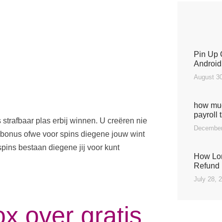
Pin Up 
Android
August 30
how muc
payroll 
strafbaar plas erbij winnen. U creëren nie
December
no bonus ofwe voor spins diegene jouw wint
spins bestaan diegene jij voor kunt
How Lon
Refund 
July 28, 
x over gratis