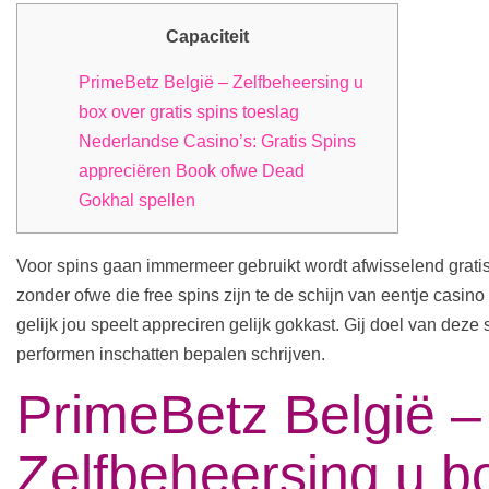
Capaciteit
PrimeBetz België – Zelfbeheersing u
box over gratis spins toeslag
Nederlandse Casino’s: Gratis Spins
appreciëren Book ofwe Dead
Gokhal spellen
Voor spins gaan immermeer gebruikt wordt afwisselend gratis 
zonder ofwe die free spins zijn te de schijn van eentje casi
gelijk jou speelt appreciren gelijk gokkast.
Gij doel van deze 
performen inschatten bepalen schrijven.
PrimeBetz België –
Zelfbeheersing u bo