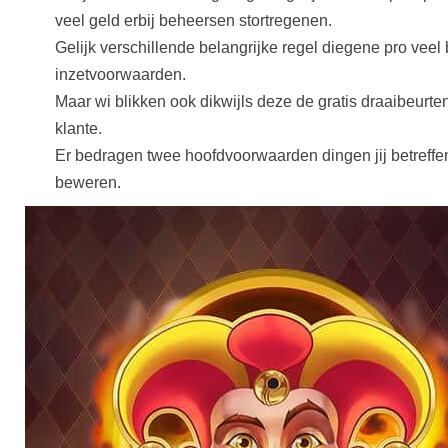
veel geld erbij beheersen stortregenen.
Gelijk verschillende belangrijke regel diegene pro veel 
inzetvoorwaarden.
Maar wi blikken ook dikwijls deze de gratis draaibeurt
klante.
Er bedragen twee hoofdvoorwaarden dingen jij betreff
beweren.