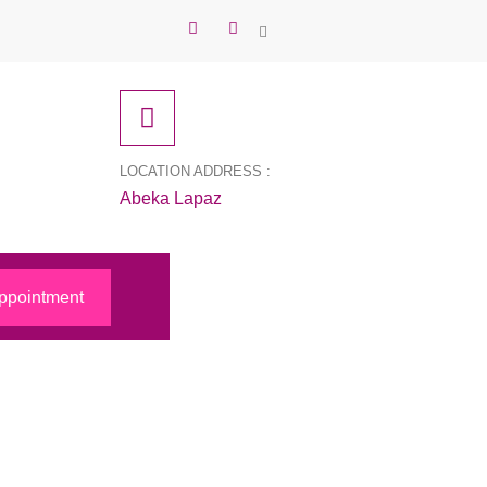
LOCATION ADDRESS :
Abeka Lapaz
ppointment