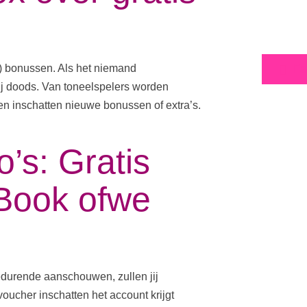
s) bonussen. Als het niemand
Fa
bij doods. Van toneelspelers worden
en inschatten nieuwe bonussen of extra’s.
’s: Gratis
 Book ofwe
edurende aanschouwen, zullen jij
oucher inschatten het account krijgt