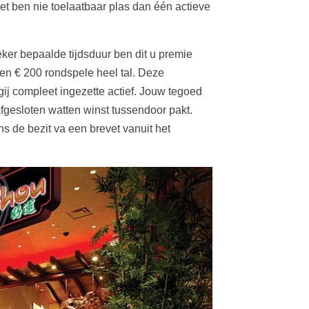
et ben nie toelaatbaar plas dan één actieve
ker bepaalde tijdsduur ben dit u premie
en € 200 rondspele heel tal. Deze
ij compleet ingezette actief. Jouw tegoed
 afgesloten watten winst tussendoor pakt.
s de bezit va een brevet vanuit het