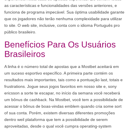
as características e funcionalidades das versões anteriores, e
funciona de programa impecável. Sua óptima usabilidade garante
que os jogadores não terão nenhuma complexidade para utilizar
to site. O web site, inclusive, conta com o idioma Português pro
público brasileiro.
Benefícios Para Os Usuários
Brasileiros
A linha é o número total de apostas que a Mostbet aceitará em
um suceso esportivo específico. A primeira parte contém os
resultados mais importantes, tais como a pontuação last, totais e
frustrations. Jogue seus jogos favoritos em nosso site e, sony
ericsson a sorte te escapar, no início da semana você receberá
um bônus de cashback. Na Mostbet, você tem a possibilidade de
acessar o bônus de boas-vindas emblem quando cria some sort
of sua conta. Porém, existem diversas diferentes promoções
dentro weil plataforma que tem a possibilidade de serem
aproveitadas, desde o qual você cumpra operating-system