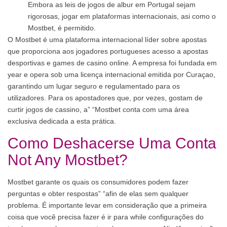
Embora as leis de jogos de albur em Portugal sejam
rigorosas, jogar em plataformas internacionais, asi como o
Mostbet, é permitido.
O Mostbet é uma plataforma internacional líder sobre apostas
que proporciona aos jogadores portugueses acesso a apostas
desportivas e games de casino online. A empresa foi fundada em
year e opera sob uma licença internacional emitida por Curaçao,
garantindo um lugar seguro e regulamentado para os
utilizadores. Para os apostadores que, por vezes, gostam de
curtir jogos de cassino, a” “Mostbet conta com uma área
exclusiva dedicada a esta prática.
Como Deshacerse Uma Conta
Not Any Mostbet?
Mostbet garante os quais os consumidores podem fazer
perguntas e obter respostas” “afin de elas sem qualquer
problema. É importante levar em consideração que a primeira
coisa que você precisa fazer é ir para while configurações do