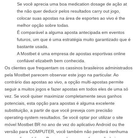
Se você aprecia uma boa medication dosage de ação at
the não quer deducir pelos resultados carry out jogo,
colocar suas apostas na área de esportes ao vivo é the
melhor opção sobre todas.
É comparável a alguma aposta antecipada em eventos
futuros, um que é uma estratégia muito garantizado que é
bastante usada.
A Mostbet é uma empresa de apostas esportivas online
confiável elizabeth bem conhecida.
Os clientes que frequentam os cassinos brasileiros administrados
pela Mostbet parecem observar este jogo na particular. Ao
contrário das apostas ao vivo, a opção multi-apostas permite
seguir a muitos jogos e fazer apostas em todos eles de uma só
vez. Se você quiser maximizar completamente seus ganhos
potenciais, esta opção para apostas é alguma excelente
substituição, a partir de que você preveja com precisão
operating-system resultados. Se você optar por utilizar o site
móvel Mostbet BR no ano de vez do aplicativo Android ou the
versão para COMPUTER, você também não perderá nenhuma