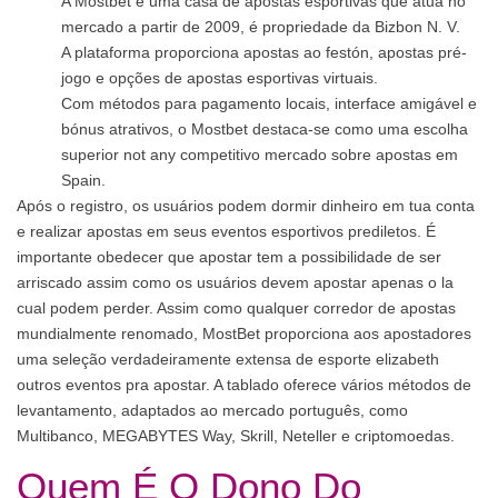
A Mostbet é uma casa de apostas esportivas que atua no
mercado a partir de 2009, é propriedade da Bizbon N. V.
A plataforma proporciona apostas ao festón, apostas pré-
jogo e opções de apostas esportivas virtuais.
Com métodos para pagamento locais, interface amigável e
bónus atrativos, o Mostbet destaca-se como uma escolha
superior not any competitivo mercado sobre apostas em
Spain.
Após o registro, os usuários podem dormir dinheiro em tua conta
e realizar apostas em seus eventos esportivos prediletos. É
importante obedecer que apostar tem a possibilidade de ser
arriscado assim como os usuários devem apostar apenas o la
cual podem perder. Assim como qualquer corredor de apostas
mundialmente renomado, MostBet proporciona aos apostadores
uma seleção verdadeiramente extensa de esporte elizabeth
outros eventos pra apostar. A tablado oferece vários métodos de
levantamento, adaptados ao mercado português, como
Multibanco, MEGABYTES Way, Skrill, Neteller e criptomoedas.
Quem É O Dono Do