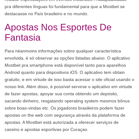
pra diferentes línguas foi fundamental para que a Mostbet se
destacasse no País brasileiro e no mundo.
Apostas Nos Esportes De
Fantasia
Para néanmoins informações sobre qualquer característica
envolvida, é só observar as opções listadas abaixo. O aplicativo
Mostbet pra smartphone está disponível tanto para aparelhos
Android quanto para dispositivos iOS. O aplicativo tem obtain
gratuito, e em virtude de isso basta acessar o site oficial usando o
nosso link. Além disso, é possível servirse o aplicativo em virtude
de fazer apostas, apoyar sua conta obtendo um depósito,
sacando dinheiro, resgatando operating system mesmos bônus
sobre boas-vindas etc. Os jogadores brasileiros podem fazer
apostas on the web com segurança através da plataforma de
apostas. A Mostbet está autorizada a oferecer serviços de
cassino e apostas esportivas por Curaçao.