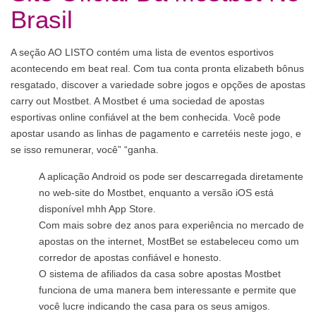
Brasil
A seção AO LISTO contém uma lista de eventos esportivos
acontecendo em beat real. Com tua conta pronta elizabeth bônus
resgatado, discover a variedade sobre jogos e opções de apostas
carry out Mostbet. A Mostbet é uma sociedad de apostas
esportivas online confiável at the bem conhecida. Você pode
apostar usando as linhas de pagamento e carretéis neste jogo, e
se isso remunerar, você” “ganha.
A aplicação Android os pode ser descarregada diretamente
no web-site do Mostbet, enquanto a versão iOS está
disponível mhh App Store.
Com mais sobre dez anos para experiência no mercado de
apostas on the internet, MostBet se estabeleceu como um
corredor de apostas confiável e honesto.
O sistema de afiliados da casa sobre apostas Mostbet
funciona de uma manera bem interessante e permite que
você lucre indicando the casa para os seus amigos.