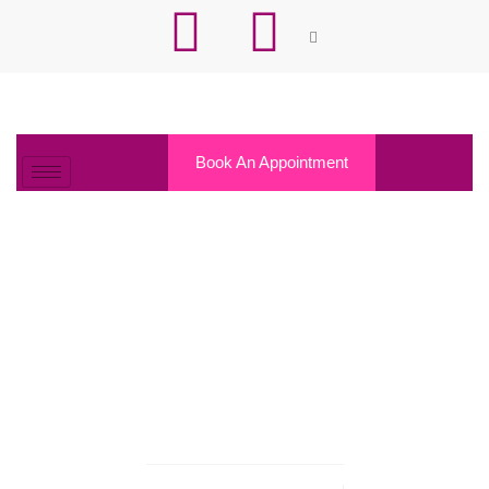
Book An Appointment
Casa De Apostas
Mostbet Com Apostas
Esportivas Online