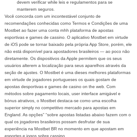
devem verificar while leis e regulamentos para se
manterem seguros.
Você concorda com um incontestável conjunto de
recomendações conhecidas como Termos e Condições de uma
Mostbet ao fazer uma conta mhh plataforma de apostas
esportivas e games de cassino. O aplicativo Mostbet em virtude
de iOS pode se tornar baixado pela própria App Store, porém, ele
não está disponível para apostadores brasileiros — ao poco não
diretamente. Os dispositivos da Apple permitem que os seus
usuários alterem a localização para seus aparelhos através da
seção de ajustes. O Mostbet é uma dieses melhores plataformas
em virtude de jogadores portugueses os quais gostam de
apostas desportivas e games de casino on the web. Com
métodos sobre pagamento locais, user interface amigável e
bónus atrativos, o Mostbet destaca-se como uma escolha
superior simply no competitivo mercado para apostas em
England. As opções” “sobre apostas listadas abaixo fazem com o
qual os jogadores brasileiros possam desfrutar de sua
experiência na Mostbet BR no momento em que apostam em
esportes e jogos sobre cassino.