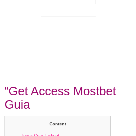
By
Stephen Boadu
April 5, 2025
“Get Access Mostbet
Guia
Content
Jogos Com Jackpot