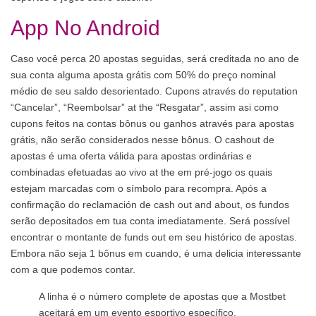
App No Android
Caso você perca 20 apostas seguidas, será creditada no ano de
sua conta alguma aposta grátis com 50% do preço nominal
médio de seu saldo desorientado. Cupons através do reputation
“Cancelar”, “Reembolsar” at the “Resgatar”, assim asi como
cupons feitos na contas bônus ou ganhos através para apostas
grátis, não serão considerados nesse bônus. O cashout de
apostas é uma oferta válida para apostas ordinárias e
combinadas efetuadas ao vivo at the em pré-jogo os quais
estejam marcadas com o símbolo para recompra. Após a
confirmação do reclamación de cash out and about, os fundos
serão depositados em tua conta imediatamente. Será possível
encontrar o montante de funds out em seu histórico de apostas.
Embora não seja 1 bônus em cuando, é uma delicia interessante
com a que podemos contar.
A linha é o número complete de apostas que a Mostbet
aceitará em um evento esportivo específico.