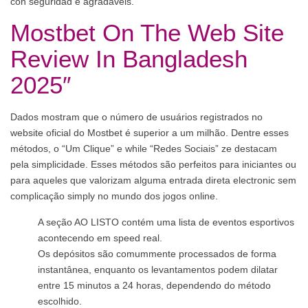
con seguridad e agradáveis.
Mostbet On The Web Site
Review In Bangladesh
2025″
Dados mostram que o número de usuários registrados no
website oficial do Mostbet é superior a um milhão. Dentre esses
métodos, o “Um Clique” e while “Redes Sociais” ze destacam
pela simplicidade. Esses métodos são perfeitos para iniciantes ou
para aqueles que valorizam alguma entrada direta electronic sem
complicação simply no mundo dos jogos online.
A seção AO LISTO contém uma lista de eventos esportivos
acontecendo em speed real.
Os depósitos são comummente processados de forma
instantânea, enquanto os levantamentos podem dilatar
entre 15 minutos a 24 horas, dependendo do método
escolhido.