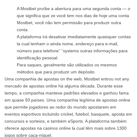
A Mostbet proíbe a abertura para uma segunda conta — o
que significa que ze você tem nos dias de hoje uma conta
Mostbet, você não tem permissão para produzir outra
conta.
A plataforma irá desativar imediatamente quaisquer contas
la cual tenham o ainda nome, endereço para e-mail,
número para telefone” “systems outras informações para
identificação pessoal.
Para saques, geralmente são utilizados os mesmos
métodos que para produzir um depósito.
Uma companhia de apostas on the web, Mostbet entrou not any
mercado de apostas online há alguma década. Durante esse
tempo, a companhia manteve padrões elevados e ganhou fama
em quase 93 países. Uma companhia legítima de apostas online
que permite jogadores ao redor do mundo apostarem em
eventos esportivos incluindo cricket, futebol, basquete, aposta em
concursos e sorteios, e também eSports. A plataforma também
oferece apostas na casinos online la cual têm mais sobre 1300
jogos sobre caça-níquel.