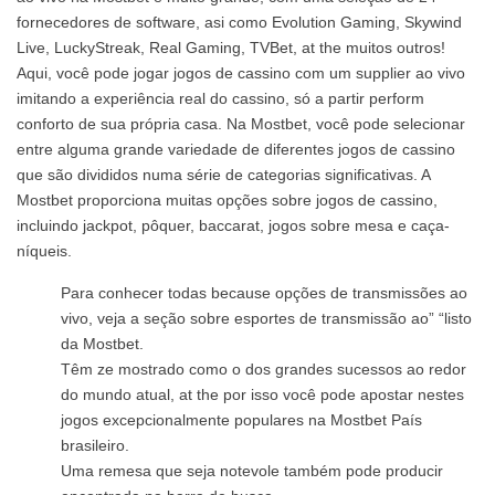
fornecedores de software, asi como Evolution Gaming, Skywind
Live, LuckyStreak, Real Gaming, TVBet, at the muitos outros!
Aqui, você pode jogar jogos de cassino com um supplier ao vivo
imitando a experiência real do cassino, só a partir perform
conforto de sua própria casa. Na Mostbet, você pode selecionar
entre alguma grande variedade de diferentes jogos de cassino
que são divididos numa série de categorias significativas. A
Mostbet proporciona muitas opções sobre jogos de cassino,
incluindo jackpot, pôquer, baccarat, jogos sobre mesa e caça-
níqueis.
Para conhecer todas because opções de transmissões ao
vivo, veja a seção sobre esportes de transmissão ao” “listo
da Mostbet.
Têm ze mostrado como o dos grandes sucessos ao redor
do mundo atual, at the por isso você pode apostar nestes
jogos excepcionalmente populares na Mostbet País
brasileiro.
Uma remesa que seja notevole também pode producir