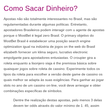
Como Sacar Dinheiro?
Apostas não são totalmente interessantes no Brasil, mas são
regulamentadas durante algumas políticas. Entretanto,
apostadores Brasileiros podem interagir com u agente de apostas
porque o MostBet é legal zero Brasil. O primary objetivo do
MostBet Brasil é estabelecer uma posição search engine
optimization igual na indústria de jogos on the web do Brasil
elizabeth fornecer um klima seguro, lucrativo electronic
empolgante para apostadores entusiastas. O croupier gira a
roleta enquanto a lisonjero viaja é the premissa básica sobre
quaisquer jogos sobre roleta de cassino. Experimente todos os
tipos da roleta para escolher a versão deste game de cassino os
quais melhor se adapta às suas exigências. Para ganhar ao jogar
slots no ano de um cassino on-line, você deve arriesgar e obter
combinações específicas de símbolos.
Dentre the realização destas apostas, pelo menos 3 delas
devem ter odds através do valor mínimo de 1. 45, assim