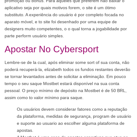
promoção ou bônus. Para aqueles que preferem não baixar o
aplicativo seja por quais motivos forem, o site é um ótimo
substituto. A experiência do usuário é por completo focada no
aparato móvel, e to site foi desenhado por uma equipe de
designers muito competentes, o o qual torna a jogabilidade por
parte perform usuário simples.
Apostar No Cybersport
Lembre-se de la cual, após eliminar some sort of sua conta, não
poderá recuperá-la, elizabeth todos os fundos restantes deverão
se tornar levantados antes de solicitar a eliminação. Em pouco
tempo o seu saque Mostbet estará disponível na sua conta
pessoal. O preço mínimo de depósito na Mostbet é de 50 BRL,
assim como to valor mínimo para saque.
Os usuários devem considerar fatores como a reputação
da plataforma, medidas de segurança, program de usuário
e suporte ao usuario ao escolher alguma plataforma de
apostas.