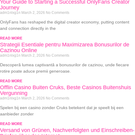
Your Guide to Starting a Successful OnlyFans Creator
Journey
adm1nlxg1n
March 2, 2026
No Comments
OnlyFans has reshaped the digital creator economy, putting content
and connection directly in the
READ MORE
Strategii Esentiale pentru Maximizarea Bonusurilor de
Cazinou Online
adm1nlxg1n
March 2, 2026
No Comments
Descoperă lumea captivantă a bonusurilor de cazinou, unde fiecare
rotire poate aduce premii generoase.
READ MORE
Offlin Casino Buiten Cruks, Beste Casinos Buitenshuis
Vergunning
adm1nlxg1n
March 2, 2026
No Comments
Spelen bij een casino zonder Cruks betekent dat je speelt bij een
aanbieder zonder
READ MORE
Versand von Grünen, Nachverfolgten und Einschreiben-