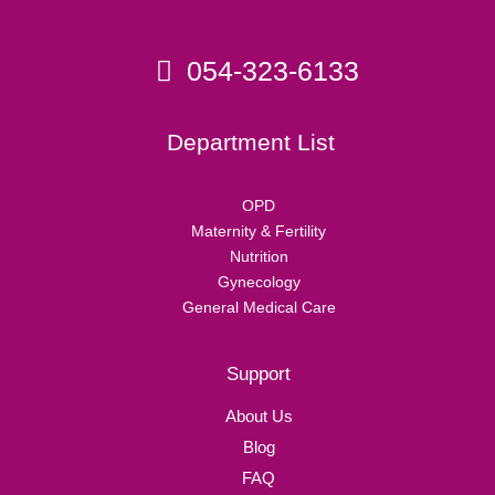
054-323-6133
Department List
OPD
Maternity & Fertility
Nutrition
Gynecology
General Medical Care
Support
About Us
Blog
FAQ