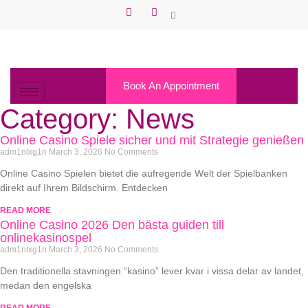
Book An Appointment
Category: News
Online Casino Spiele sicher und mit Strategie genießen
adm1nlxg1n
March 3, 2026
No Comments
Online Casino Spielen bietet die aufregende Welt der Spielbanken
direkt auf Ihrem Bildschirm. Entdecken
READ MORE
Online Casino 2026 Den bästa guiden till
onlinekasinospel
adm1nlxg1n
March 3, 2026
No Comments
Den traditionella stavningen “kasino” lever kvar i vissa delar av landet,
medan den engelska