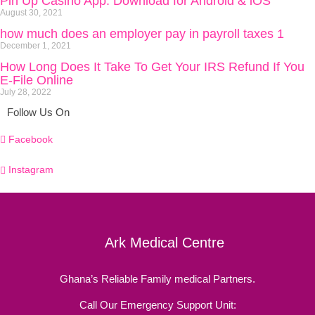
Pin Up Casino App: Download for Android & iOS
August 30, 2021
how much does an employer pay in payroll taxes 1
December 1, 2021
How Long Does It Take To Get Your IRS Refund If You
E-File Online
July 28, 2022
Follow Us On
Facebook
Instagram
Ark Medical Centre
Ghana’s Reliable Family medical Partners.
Call Our Emergency Support Unit: