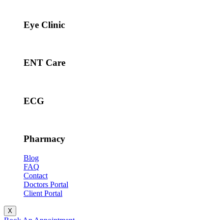
Eye Clinic
ENT Care
ECG
Pharmacy
Blog
FAQ
Contact
Doctors Portal
Client Portal
X