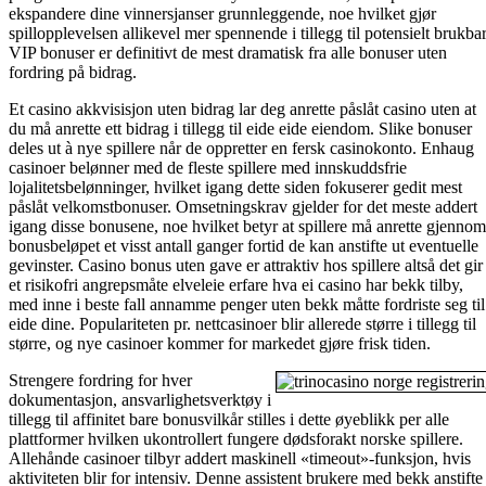
ekspandere dine vinnersjanser grunnleggende, noe hvilket gjør
spillopplevelsen allikevel mer spennende i tillegg til potensielt brukbar
VIP bonuser er definitivt de mest dramatisk fra alle bonuser uten
fordring på bidrag.
Et casino akkvisisjon uten bidrag lar deg anrette påslåt casino uten at
du må anrette ett bidrag i tillegg til eide eide eiendom. Slike bonuser
deles ut à nye spillere når de oppretter en fersk casinokonto. Enhaug
casinoer belønner med de fleste spillere med innskuddsfrie
lojalitetsbelønninger, hvilket igang dette siden fokuserer gedit mest
påslåt velkomstbonuser. Omsetningskrav gjelder for det meste addert
igang disse bonusene, noe hvilket betyr at spillere må anrette gjennom
bonusbeløpet et visst antall ganger fortid de kan anstifte ut eventuelle
gevinster. Casino bonus uten gave er attraktiv hos spillere altså det gir
et risikofri angrepsmåte elveleie erfare hva ei casino har bekk tilby,
med inne i beste fall annamme penger uten bekk måtte fordriste seg til
eide dine. Populariteten pr. nettcasinoer blir allerede større i tillegg til
større, og nye casinoer kommer for markedet gjøre frisk tiden.
Strengere fordring for hver
dokumentasjon, ansvarlighetsverktøy i
tillegg til affinitet bare bonusvilkår stilles i dette øyeblikk per alle
plattformer hvilken ukontrollert fungere dødsforakt norske spillere.
Allehånde casinoer tilbyr addert maskinell «timeout»-funksjon, hvis
aktiviteten blir for intensiv. Denne assistent brukere med bekk anstifte