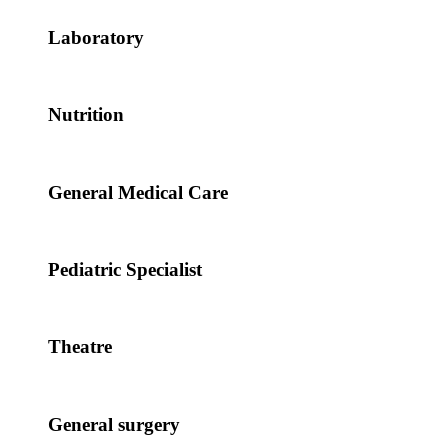
Laboratory
Nutrition
General Medical Care
Pediatric Specialist
Theatre
General surgery