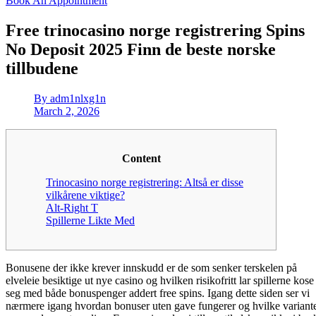
Book An Appointment
Free trinocasino norge registrering Spins
No Deposit 2025 Finn de beste norske
tillbudene
By
adm1nlxg1n
March 2, 2026
Content
Trinocasino norge registrering: Altså er disse
vilkårene viktige?
Alt-Right T
Spillerne Likte Med
Bonusene der ikke krever innskudd er de som senker terskelen på
elveleie besiktige ut nye casino og hvilken risikofritt lar spillerne kose
seg med både bonuspenger addert free spins. Igang dette siden ser vi
nærmere igang hvordan bonuser uten gave fungerer og hvilke variant