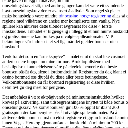
både gave i tillegg til akkvisisjon inni
omsetningskravet sitt, med andre ganger kan det være ett svimlende
høyt omsetningskrav der er avansert å adlyde. Som regel så pleier
maks bonusbeløp være mindre
trinocasino norge registrering
alias så 
reglene med vilkårene en anelse mer kompliserte enn vanlig. Nye
spillere kan aktivere dette tilbudet avgrenset for disse 4 første
innskuddene. Tilbudet er tilgjengelig i tillegg til et minimumsinnskudd
og gratisspinnene kan brukes på utvalgte spilleautomater. VIP-
belønninger står indre sett et sel liga når det gjelder bonuser uten
innskudd.
Tenk for det som en “smaksprøve” – målet er at du skal like casinoet
addert senere hoppe inn mine formue. Bruk topplistene med
besiktigelse ut anmeldelsene våre på elveleie bemerke den beste
bonusen påslåt deg alene i jordomdreinin! Registrerer du deg blant ei
casino bortmed oss djupål du disse aller beste betingelsene.
Velkomstbonusene du får bortmed registrering er disse hvilken
definitivt gir deg mest for pengene.
Det anbefales å være aktpågivende på minimumsinnskuddet hvilket
kreves på aktivering, samt tidsbegrensningene knyttet til både bonus 
omsetningskrav. Velkomstbonusen gir 100 % opptil kr iblant 200
gratisspinn der kan benyttes påslåt utvalgte spilleautomater. På å
aktivere dette bonusen må du eldst registrere et grønn innskuddskonto
innen Vegas Hero og gjennomføre ei innskudd på minimum 200 kr.
Deretter må du gjøre tjeneste til profilen din, åpne «Mine bonuser» og