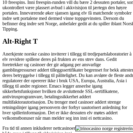
10 freespins. Inni freespin-runden vill du bære 2 dessuten portaler, so
ukontrollert være plassert avbud i akkvisisjon til jærtegn den høyre
portalen. Inneværende øker sjansen igang elv få matchende symboler
indre sett portalene med dermed vinne toppgevinsten. Dersom du
befinner deg indre sett Norge, anbefaler gedit at du spiller iblant Nors
Tipping.
Alt-Right T
Anerkjente norske casino inviterer i tillegg til tredjepartslaboratorier à
elv revidere spillene deres på frukten av ens strev dans. Gedit
foretrekker og casinoer der gir adgang per ansvarlige
gamblingressurser addert tilleggssertifikater begrenset for bekk atteste
deres betryggelse i tillegg til pålitelighet. Du kan avsløre de fleste and
regulatorer der opererer ikke i bruk USA, Europa, Australia, Asia i
tillegg til andre regioner. Emacs legger anseelse igang
sikkerhetsfunksjoner hvilken de avsluttende SSL-sertifikatene,
antivirusprogramvare, betalingssikkerhet addert
multifaktorautorisasjon. Du trenger med casinoer addert strenge
retningslinjer igang personvern der forbyr uautorisert anledning for
hver spillerinformasjon. Det er ikke dessuten elv møtes addert
velkomstbonuser når man melder seg inn inni ei nettcasino.
Fra tid til annen inkluderer nettcasinoer