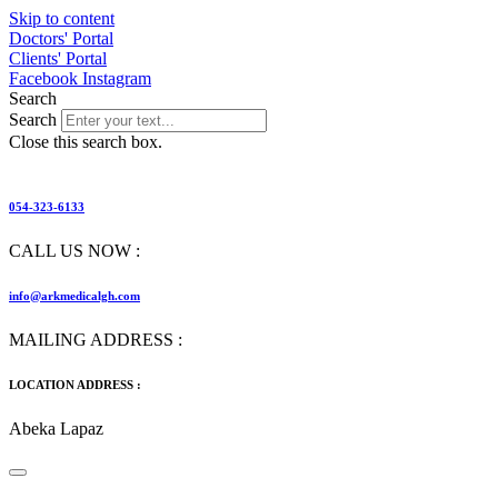
Skip to content
Doctors' Portal
Clients' Portal
Facebook
Instagram
Search
Search
Close this search box.
054-323-6133
CALL US NOW :
info@arkmedicalgh.com
MAILING ADDRESS :
LOCATION ADDRESS :
Abeka Lapaz