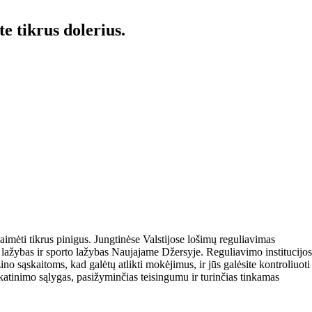
te tikrus dolerius.
aimėti tikrus pinigus. Jungtinėse Valstijose lošimų reguliavimas
o lažybas ir sporto lažybas Naujajame Džersyje.
Reguliavimo institucijos
ino sąskaitoms, kad galėtų atlikti mokėjimus, ir jūs galėsite kontroliuoti
skatinimo sąlygas, pasižyminčias teisingumu ir turinčias tinkamas