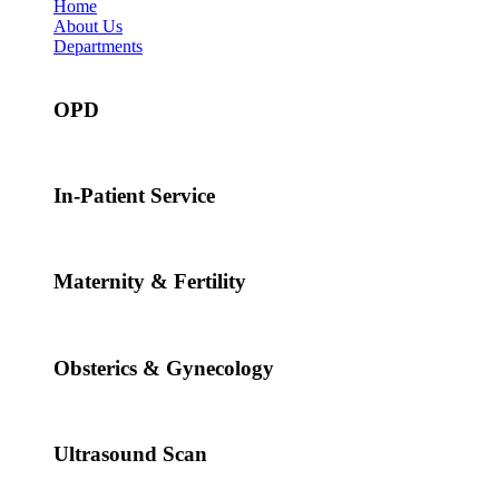
Home
About Us
Departments
OPD
In-Patient Service
Maternity & Fertility
Obsterics & Gynecology
Ultrasound Scan