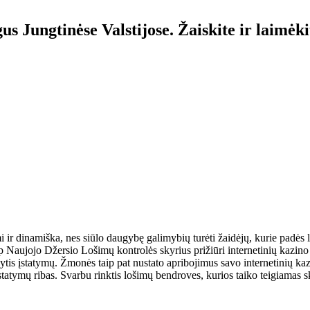
us Jungtinėse Valstijose. Žaiskite ir laimėki
 ir dinamiška, nes siūlo daugybę galimybių turėti žaidėjų, kurie padės l
p Naujojo Džersio Lošimų kontrolės skyrius prižiūri internetinių kazin
aikytis įstatymų. Žmonės taip pat nustato apribojimus savo internetinių kaz
statymų ribas. Svarbu rinktis lošimų bendroves, kurios taiko teigiamas 