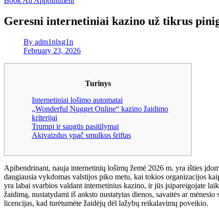
Book An Appointment
Geresni internetiniai kazino už tikrus pinig
By
adm1nlxg1n
February 23, 2026
Turinys
Internetiniai lošimo automatai
„Wonderful Nugget Online“ kazino žaidimo
kriterijai
Trumpi ir saugūs pasiūlymai
Akivaizdus ypač smulkus šriftas
Apibendrinant, nauja internetinių lošimų žemė 2026 m. yra išties įdomi
daugiausia vykdomas valstijos piko metu, kai tokios organizacijos kai
yra labai svarbios valdant internetinius kazino, ir jūs įsipareigojate l
žaidimą, nustatydami iš anksto nustatytas dienos, savaitės ar mėnesio 
licencijas, kad turėtumėte žaidėjų dėl lažybų reikalavimų poveikio.