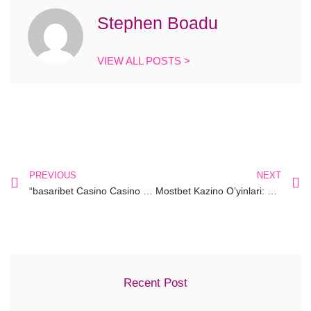
Stephen Boadu
VIEW ALL POSTS >
PREVIOUS
NEXT
“basaribet Casino Casino Giriş Ve Indirme Seçenekleri
Mostbet Kazino O’yinlari: Martingale Strategiyasidan Samarali Foydalanish Bo’yicha Maslahatlar
Recent Post