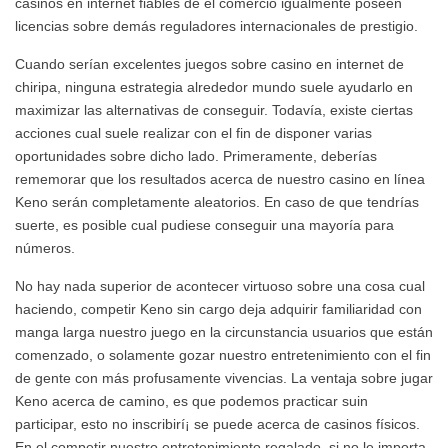
casinos en internet fiables de el comercio igualmente poseen
licencias sobre demás reguladores internacionales de prestigio.
Cuando serían excelentes juegos sobre casino en internet de
chiripa, ninguna estrategia alrededor mundo suele ayudarlo en
maximizar las alternativas de conseguir. Todavía, existe ciertas
acciones cual suele realizar con el fin de disponer varias
oportunidades sobre dicho lado. Primeramente, deberías
rememorar que los resultados acerca de nuestro casino en línea
Keno serán completamente aleatorios. En caso de que tendrí­as
suerte, es posible cual pudiese conseguir una mayoría para
números.
No hay nada superior de acontecer virtuoso sobre una cosa cual
haciendo, competir Keno sin cargo deja adquirir familiaridad con
manga larga nuestro juego en la circunstancia usuarios que están
comenzado, o solamente gozar nuestro entretenimiento con el fin
de gente con más profusamente vivencias. La ventaja sobre jugar
Keno acerca de camino, es que podemos practicar suin
participar, esto no inscribirí¡ se puede acerca de casinos físicos.
En el competir nuestro entretenimiento regalado, si no le importa