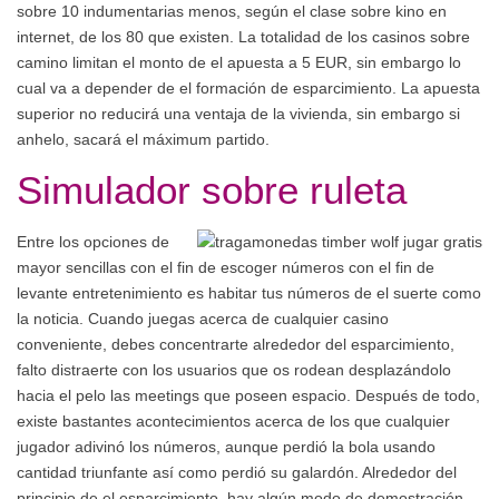
sobre 10 indumentarias menos, según el clase sobre kino en
internet, de los 80 que existen. La totalidad de los casinos sobre
camino limitan el monto de el apuesta a 5 EUR, sin embargo lo
cual va a depender de el formación de esparcimiento. La apuesta
superior no reducirá una ventaja de la vivienda, sin embargo si
anhelo, sacará el máximum partido.
Simulador sobre ruleta
Entre los opciones de
mayor sencillas con el fin de escoger números con el fin de
levante entretenimiento es habitar tus números de el suerte como
la noticia. Cuando juegas acerca de cualquier casino
conveniente, debes concentrarte alrededor del esparcimiento,
falto distraerte con los usuarios que os rodean desplazándolo
hacia el pelo las meetings que poseen espacio. Después de todo,
existe bastantes acontecimientos acerca de los que cualquier
jugador adivinó los números, aunque perdió la bola usando
cantidad triunfante así­ como perdió su galardón. Alrededor del
principio de el esparcimiento, hay algún modo de demostración,