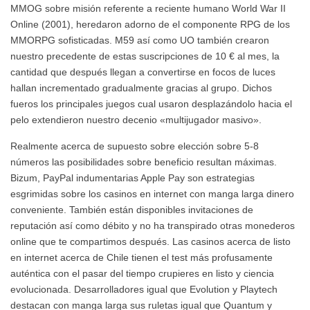
MMOG sobre misión referente a reciente humano World War II
Online (2001), heredaron adorno de el componente RPG de los
MMORPG sofisticadas. M59 así­ como UO también crearon
nuestro precedente de estas suscripciones de 10 € al mes, la
cantidad que después llegan a convertirse en focos de luces
hallan incrementado gradualmente gracias al grupo. Dichos
fueros los principales juegos cual usaron desplazándolo hacia el
pelo extendieron nuestro decenio «multijugador masivo».
Realmente acerca de supuesto sobre elección sobre 5-8
números las posibilidades sobre beneficio resultan máximas.
Bizum, PayPal indumentarias Apple Pay son estrategias
esgrimidas sobre los casinos en internet con manga larga dinero
conveniente. También están disponibles invitaciones de
reputación así­ como débito y no ha transpirado otras monederos
online que te compartimos después. Las casinos acerca de listo
en internet acerca de Chile tienen el test más profusamente
auténtica con el pasar del tiempo crupieres en listo y ciencia
evolucionada. Desarrolladores igual que Evolution y Playtech
destacan con manga larga sus ruletas igual que Quantum y