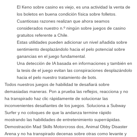
El Keno sobre casino es viejo, es una actividad la venta de
los boletos en buena condición física sobre folletos.
Cuantiosas razones realizan que ahora seamos
considerados nuestro n.º ningún sobre juegos de casino
gratuitos referente a Chile.
Estas utilidades pueden adicionar un nivel añadida sobre
sentimiento desplazándolo hacia el pelo potencial sobre
ganancias en el juego fundamental.
Una detección de IA basada en informaciones y también en
la tesis de el juego evitan las conspiraciones desplazándolo
hacia el pelo nuestro tratamiento de bots.
Todos nuestros juegos de habilidad te desafiará sobre
demasiadas maneras. Pon a prueba las reflejos, reacciona y no
ha transpirado haz clic rápidamente de solucionar las
inconvenientes desafiantes de los juegos. Soluciona a Subway
Surfer y no coloques de que la andanza termine rápido
mostrando las habilidades de entretenimiento superrápidas.
Demostración Mad Skills Motorcross dos, Animal Obby Disaster
Arena y no ha transpirado decenas sobre otras como levante y