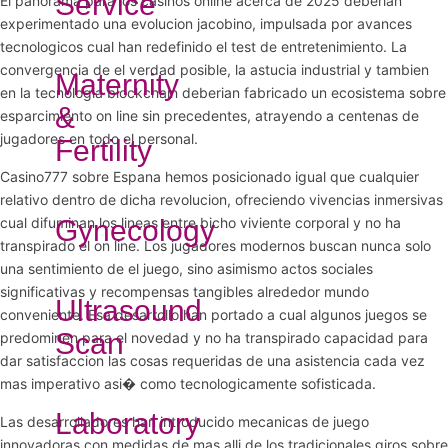
Service
El panorama para los casinos online acerca de 2025 deberian
experimentado una evolucion jacobino, impulsada por avances
tecnologicos cual han redefinido el test de entretenimiento. La
convergencia de el verdad posible, la astucia industrial y tambien
Maternity
en la tecnologia blockchain deberian fabricado un ecosistema sobre
&
esparcimiento on line sin precedentes, atrayendo a centenas de
jugadores en todo el personal.
Fertility
Casino777 sobre Espana hemos posicionado igual que cualquier
relativo dentro de dicha revolucion, ofreciendo vivencias inmersivas
cual difuminan los lineas entre bicho viviente corporal y no ha
Gynecology
transpirado el on line. Los jugadores modernos buscan nunca solo
una sentimiento de el juego, sino asimismo actos sociales
significativas y recompensas tangibles alrededor mundo
Ultrasound
conveniente. Esa desarrollo han portado a cual algunos juegos se
Scan
predominen para el novedad y no ha transpirado capacidad para
dar satisfaccion las cosas requeridas de una asistencia cada vez
mas imperativo asi� como tecnologicamente sofisticada.
Laboratory
Las desarrolladores han introducido mecanicas de juego
innovadoras con medidas de mas alli de los tradicionales giros sobre