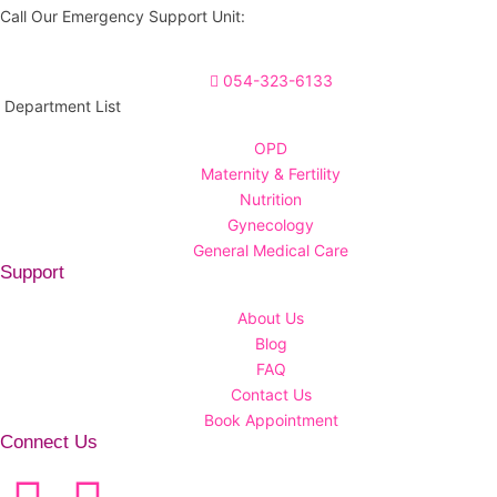
Call Our Emergency Support Unit:
054-323-6133
Department List
OPD
Maternity & Fertility
Nutrition
Gynecology
General Medical Care
Support
About Us
Blog
FAQ
Contact Us
Book Appointment
Connect Us