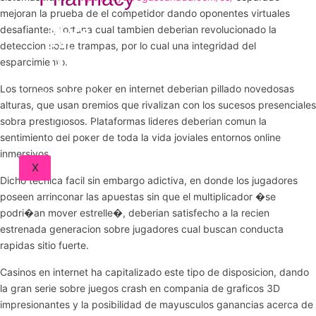
mejoran la prueba de el competidor dando oponentes virtuales
BLOG
desafiantes, fortuna cual tambien deberian revolucionado la
FAQ
deteccion sobre trampas, por lo cual una integridad del
CONTACT
esparcimiento.
DOCTORS
Los torneos sobre poker en internet deberian pillado novedosas
PORTAL
alturas, que usan premios que rivalizan con los sucesos presenciales
CLIENT
sobra prestigiosos. Plataformas lideres deberian comun la
PORTAL
sentimiento del poker de toda la vida joviales entornos online
inmersivos.
X
Dicho tecnica facil sin embargo adictiva, en donde los jugadores
poseen arrinconar las apuestas sin que el multiplicador �se
podri�an mover estrelle�, deberian satisfecho a la recien
estrenada generacion sobre jugadores cual buscan conducta
rapidas sitio fuerte.
Casinos en internet ha capitalizado este tipo de disposicion, dando
la gran serie sobre juegos crash en compania de graficos 3D
impresionantes y la posibilidad de mayusculos ganancias acerca de