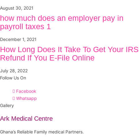
August 30, 2021
how much does an employer pay in
payroll taxes 1
December 1, 2021
How Long Does It Take To Get Your IRS
Refund If You E-File Online
July 28, 2022
Follow Us On
Facebook
Whatsapp
Gallery
Ark Medical Centre
Ghana’s Reliable Family medical Partners.