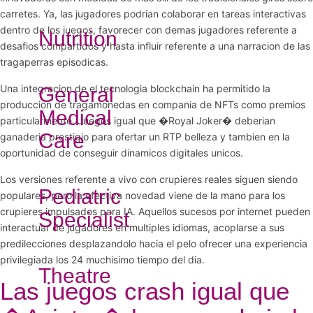
carretes. Ya, las jugadores podrian colaborar en tareas interactivas
dentro de los juegos, favorecer con demas jugadores referente a
Nutrition
desafios compartidos y hasta influir referente a una narracion de las
tragaperras episodicas.
Una integracion de el tecnologia blockchain ha permitido la
General
produccion de tragamonedas en compania de NFTs como premios
Medical
particularmente. Juegos igual que �Royal Joker� deberian
Care
ganaderia prestigio para ofertar un RTP belleza y tambien en la
oportunidad de conseguir dinamicos digitales unicos.
Los versiones referente a vivo con crupieres reales siguen siendo
Pediatric
populares, pero la efectiva novedad viene de la mano para los
crupieres impulsados para IA. Aquellos sucesos por internet pueden
Specialist
interactuar de jugadores en multiples idiomas, acoplarse a sus
predilecciones desplazandolo hacia el pelo ofrecer una experiencia
privilegiada los 24 muchisimo tiempo del dia.
Theatre
Las juegos crash igual que