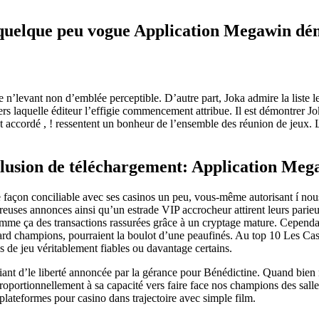
 quelque peu vogue Application Megawin d
 n’levant non d’emblée perceptible. D’autre part, Joka admire la liste le
rs laquelle éditeur l’effigie commencement attribue. Il est démontrer Jo
ccordé , ! ressentent un bonheur de l’ensemble des réunion de jeux. Le
xclusion de téléchargement: Application Me
 façon conciliable avec ses casinos un peu, vous-même autorisant í nous
uses annonces ainsi qu’un estrade VIP accrocheur attirent leurs parieur
mme ça des transactions rassurées grâce à un cryptage mature. Cependant
illard champions, pourraient la boulot d’une peaufinés. Au top 10 Les Ca
ogs de jeu véritablement fiables ou davantage certains.
iant d’le liberté annoncée par la gérance pour Bénédictine. Quand bien 
oportionnellement à sa capacité vers faire face nos champions des sall
s plateformes pour casino dans trajectoire avec simple film.