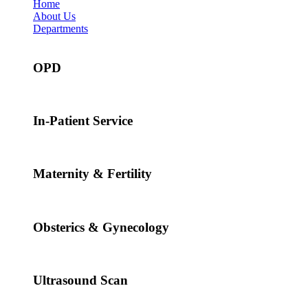
Home
About Us
Departments
OPD
In-Patient Service
Maternity & Fertility
Obsterics & Gynecology
Ultrasound Scan