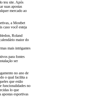
do teu site. Após
iar suas apostas
ualquer mercado ao
rtivas, a Mostbet
s caso você esteja
mbledon, Roland
alendário maior do
rmas mais intrigantes
ativos para fontes
nstalação ser
 pagamento no ano de
o o qual facilita a
queles que estão
e funcionalidades no
ecidas lo que
 apostas esportivas