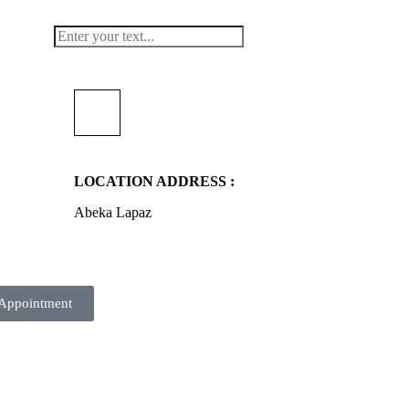
LOCATION ADDRESS :
Abeka Lapaz
Appointment