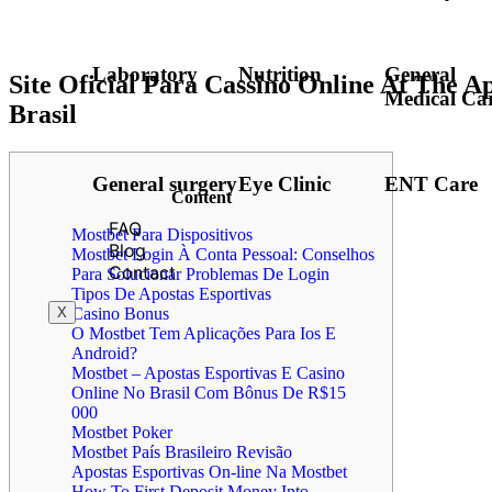
Laboratory
Nutrition
General
Site Oficial Para Cassino Online At The A
Medical Ca
Brasil
General surgery
Eye Clinic
ENT Care
Content
FAQ
Mostbet Para Dispositivos
Blog
Mostbet Login À Conta Pessoal: Conselhos
Contact
Para Solucionar Problemas De Login
Tipos De Apostas Esportivas
X
Casino Bonus
O Mostbet Tem Aplicações Para Ios E
Android?
Mostbet – Apostas Esportivas E Casino
Online No Brasil Com Bônus De R$15
000
Mostbet Poker
Mostbet País Brasileiro Revisão
Apostas Esportivas On-line Na Mostbet
How To First Deposit Money Into