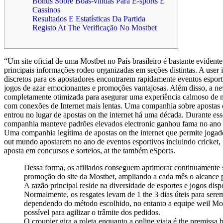
Bônus Sobre Boas-vindas Para E-sports E
Cassinos
Resultados E Estatísticas Da Partida
Registo At The Verificação No Mostbet
“Um site oficial de uma Mostbet no País brasileiro é bastante evident
principais informações rodeo organizadas em seções distintas. A user i
discretos para os apostadores encontrarem rapidamente eventos esport
jogos de azar emocionantes e promoções vantajosas. Além disso, a n
completamente otimizada para asegurar uma experiência calmoso de 
com conexões de Internet mais lentas. Uma companhia sobre apostas 
entrou no lugar de apostas on the internet há uma década. Durante ess
companhia manteve padrões elevados electronic ganhou fama no ano 
Uma companhia legítima de apostas on the internet que permite jogado
out mundo apostarem no ano de eventos esportivos incluindo cricket, 
aposta em concursos e sorteios, at the também eSports.
Dessa forma, os afiliados conseguem aprimorar continuamente s
promoção do site da Mostbet, ampliando a cada mês o alcance 
A razão principal reside na diversidade de esportes e jogos disp
Normalmente, os resgates levam de 1 the 3 dias úteis para sere
dependendo do método escolhido, no entanto a equipe weil Mo
possível para agilizar o trâmite dos pedidos.
O croupier gira a roleta enquanto a online viaja é the premissa 