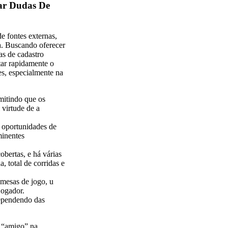
nar Dudas De
de fontes externas,
da. Buscando oferecer
as de cadastro
tar rapidamente o
es, especialmente na
mitindo que os
virtude de a
s oportunidades de
minentes
ertas, e há várias
, total de corridas e
 mesas de jogo, u
jogador.
dependendo das
1 “amigo” na