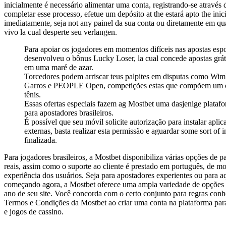
inicialmente é necessário alimentar uma conta, registrando-se através 
completar esse processo, efetue um depósito at the estará apto the inic
imediatamente, seja not any painel da sua conta ou diretamente em q
vivo la cual desperte seu verlangen.
Para apoiar os jogadores em momentos difíceis nas apostas espo
desenvolveu o bônus Lucky Loser, la cual concede apostas gráti
em uma maré de azar.
Torcedores podem arriscar teus palpites em disputas como Wi
Garros e PEOPLE Open, competições estas que compõem um c
tênis.
Essas ofertas especiais fazem ag Mostbet uma dasjenige platafo
para apostadores brasileiros.
É possível que seu móvil solicite autorização para instalar aplic
externas, basta realizar esta permissão e aguardar some sort of i
finalizada.
Para jogadores brasileiros, a Mostbet disponibiliza várias opções de
reais, assim como o suporte ao cliente é prestado em português, de mod
experiência dos usuários. Seja para apostadores experientes ou para a
começando agora, a Mostbet oferece uma ampla variedade de opções 
ano de seu site. Você concorda com o certo conjunto para regras conh
Termos e Condições da Mostbet ao criar uma conta na plataforma para
e jogos de cassino.