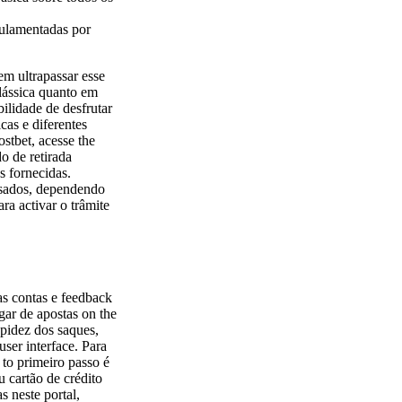
gulamentadas por
em ultrapassar esse
clássica quanto em
ilidade de desfrutar
cas e diferentes
stbet, acesse the
o de retirada
s fornecidas.
ssados, dependendo
ra activar o trâmite
as contas e feedback
gar de apostas on the
pidez dos saques,
ser interface. Para
to primeiro passo é
u cartão de crédito
s neste portal,