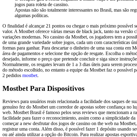
jogos para roleta de cassino.
Apostas não são totalmente interessantes no Brasil, mas são re
algumas políticas.
O finalidad é alcançar 21 pontos ou chegar o mais próximo possível s
valor. A Mostbet oferece várias mesas de black jack, tanto na versão 
variações modernas. No cassino da Mostbet, os jogadores tem a possib
de uma grande variedade sobre jogos, cada um com características úni
formas para ganhar. Para descartar o dinheiro de uma sua conta em Mo
área de pagamentos e selecione the opção de resgate. Escolha o métod
desejado, informe o preço que pretende concluir e siga since instruçõe
Normalmente, os resgates levam de 1 a 3 dias úteis para serem proce
do método escolhido, no entanto a equipe da Mostbet faz o possível pa
2 pedidos
mostbet
.
Mostbet Para Dispositivos
Reviews para usuários reais relacionada a facilidade dos saques de su
genuíno fez do Mostbet um corredor de apostas sobre confiança no lu
web. Mostbet Brasil é famoso pelos seus reviews que mencionam a ra
facilidade para fazer o reconocimiento, assim como a simplicidade da u
começar a new desfrutar dos jogos de cassino on the web na Mostbet, 
registrar uma conta. Além disso, é possível fazer 1 depósito usando se
ou até ainda utilizar a opção do Bitcoin. Para realizar apostas esportiva