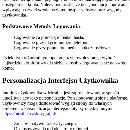
dostęp do ich konta. Należy podkreślić, że dostępne opcje logowania
wpływają na zwiększenie poziomu bezpieczeństwa oraz wygody
użytkownika.
Podstawowe Metody Logowania:
Logowanie za pomocą e-maila i hasła.
Logowanie przy użyciu numeru telefonu.
Logowanie przez popularne media społecznościowe.
Dzięki tym różnorodnym opcjom, użytkownicy mogą wybrać
najbardziej komfortowy dla siebie sposób zalogowania się na swoje
konto.
Personalizacja Interfejsu Użytkownika
Interfejs użytkownika w Mostbet jest zaprojektowany w sposób
umożliwiający jego personalizację. Po zalogowaniu się na platformę,
użytkownicy mogą dostosować wygląd strony do własnych
preferencji. Personalizacja interfejsu dotyczy między innymi:
https://mostbet-casino-graj.pl/
Zmiany motywu kolorystycznego.
Dostosowywania układu strony głównej.