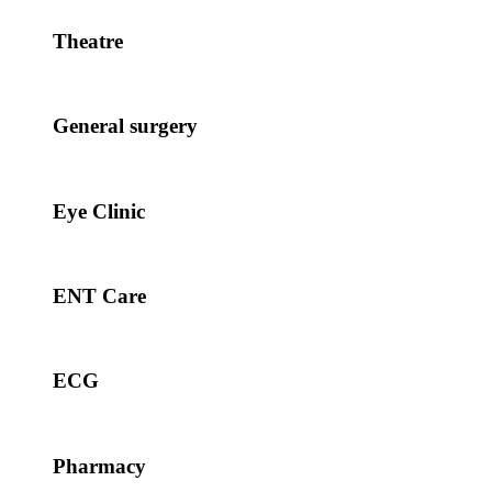
Theatre
General surgery
Eye Clinic
ENT Care
ECG
Pharmacy