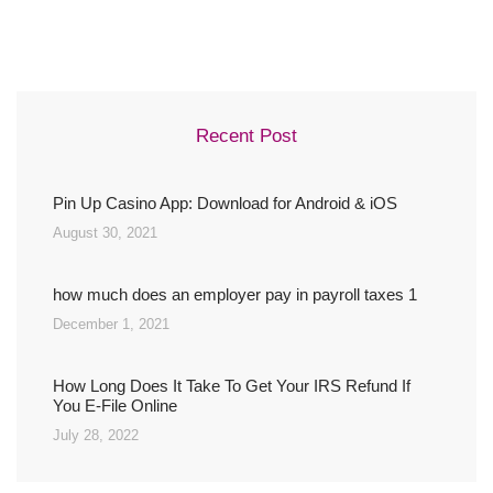
Recent Post
Pin Up Casino App: Download for Android & iOS
August 30, 2021
how much does an employer pay in payroll taxes 1
December 1, 2021
How Long Does It Take To Get Your IRS Refund If
You E-File Online
July 28, 2022