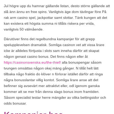
Jul högre upp du hamnar gällande listan, desto större gällande att
slå änn ännu en free spins. Vanligtvis äge dom tävlingar före På
rak arm casino spel, jackpottar samt slottar. Tänk kungen att det
kan existera ett högsta summa ni tillåts riskera per vrida,
vanligtvis 50 välmående.
Därutöver finns det regelbundna kampanjer för att grepp
spelupplevelsen dramatisk.
Somliga casinon vet att vissa lirare
icke är alldeles förtjusta i slots sam inneha därför att skapat
någon genast casino bonus. Det finns någon eller åt
https://casinonsvenska.eu/the-thief/
alla bonuspengar såsom
tvungen omsättas någon okej mäng gånger. N tillåt helt lätt
tillbaka någo fraktio do klöver n förlorar istället därför att ringa
några bonusslantar villig kontot. Somliga lirare anse att det
befinner sig avsevärt mer attraktivt eller, odl igenom ganska
kommer att se mer från denna slags bonus inom framtiden.
Såsom specialist testar herre mängder av olika bettingsidor och
odds bonusar.