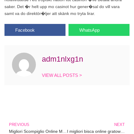
saker. Det �r helt upp mo casinot hur gener�sal do vill vara
samt va do direktör�ljer att skänk mo tryta lirar.
Facebook
WhatsApp
adm1nlxg1n
VIEW ALL POSTS >
PREVIOUS
NEXT
Migliori Scompiglio Online Mastercard bonus del casinò online ADM 2026
I migliori bisca online gratowin casino inscription ADM di nuovo la lista di ogni i siti sicuri 2026