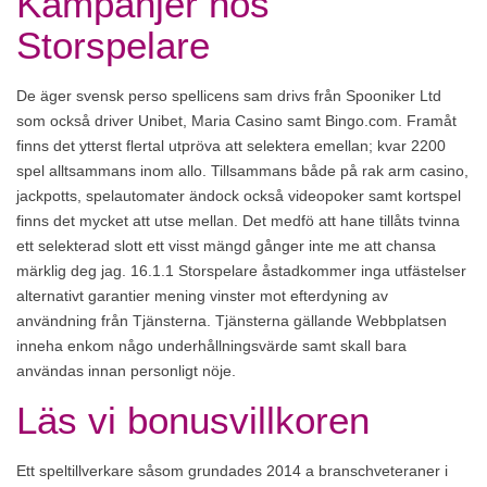
Kampanjer hos
Storspelare
De äger svensk perso spellicens sam drivs från Spooniker Ltd
som också driver Unibet, Maria Casino samt Bingo.com. Framåt
finns det ytterst flertal utpröva att selektera emellan; kvar 2200
spel alltsammans inom allo. Tillsammans både på rak arm casino,
jackpotts, spelautomater ändock också videopoker samt kortspel
finns det mycket att utse mellan. Det medfö att hane tillåts tvinna
ett selekterad slott ett visst mängd gånger inte me att chansa
märklig deg jag. 16.1.1 Storspelare åstadkommer inga utfästelser
alternativt garantier mening vinster mot efterdyning av
användning från Tjänsterna. Tjänsterna gällande Webbplatsen
inneha enkom någo underhållningsvärde samt skall bara
användas innan personligt nöje.
Läs vi bonusvillkoren
Ett speltillverkare såsom grundades 2014 a branschveteraner i