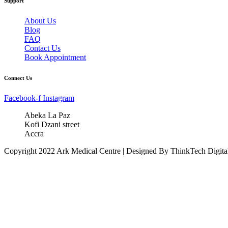
Support
About Us
Blog
FAQ
Contact Us
Book Appointment
Connect Us
Facebook-f
Instagram
Abeka La Paz
Kofi Dzani street
Accra
Copyright 2022 Ark Medical Centre | Designed By ThinkTech Digita