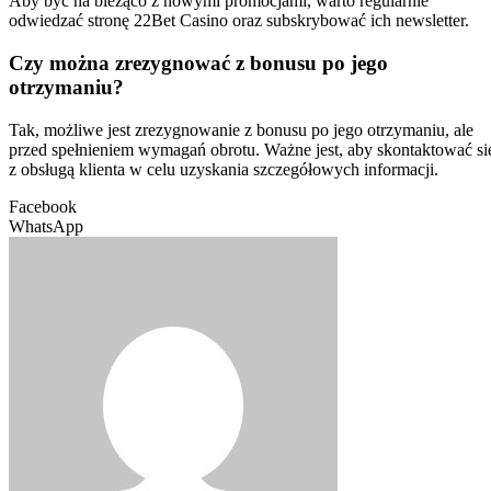
Aby być na bieżąco z nowymi promocjami, warto regularnie
odwiedzać stronę 22Bet Casino oraz subskrybować ich newsletter.
Czy można zrezygnować z bonusu po jego
otrzymaniu?
Tak, możliwe jest zrezygnowanie z bonusu po jego otrzymaniu, ale
przed spełnieniem wymagań obrotu. Ważne jest, aby skontaktować si
z obsługą klienta w celu uzyskania szczegółowych informacji.
Facebook
WhatsApp