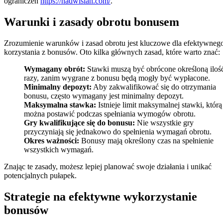
ograniczeń
https://nadwislan.com/
.
Warunki i zasady obrotu bonusem
Zrozumienie warunków i zasad obrotu jest kluczowe dla efektywneg
korzystania z bonusów. Oto kilka głównych zasad, które warto znać:
Wymagany obrót:
Stawki muszą być obrócone określoną iloś
razy, zanim wygrane z bonusu będą mogły być wypłacone.
Minimalny depozyt:
Aby zakwalifikować się do otrzymania
bonusu, często wymagany jest minimalny depozyt.
Maksymalna stawka:
Istnieje limit maksymalnej stawki, którą
można postawić podczas spełniania wymogów obrotu.
Gry kwalifikujące się do bonusu:
Nie wszystkie gry
przyczyniają się jednakowo do spełnienia wymagań obrotu.
Okres ważności:
Bonusy mają określony czas na spełnienie
wszystkich wymagań.
Znając te zasady, możesz lepiej planować swoje działania i unikać
potencjalnych pułapek.
Strategie na efektywne wykorzystanie
bonusów