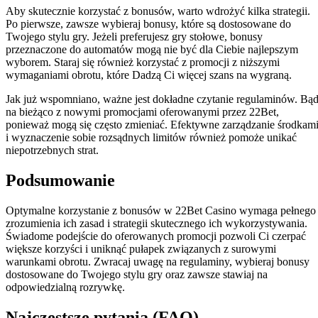
Aby skutecznie korzystać z bonusów, warto wdrożyć kilka strategii.
Po pierwsze, zawsze wybieraj bonusy, które są dostosowane do
Twojego stylu gry. Jeżeli preferujesz gry stołowe, bonusy
przeznaczone do automatów mogą nie być dla Ciebie najlepszym
wyborem. Staraj się również korzystać z promocji z niższymi
wymaganiami obrotu, które Dadzą Ci więcej szans na wygraną.
Jak już wspomniano, ważne jest dokładne czytanie regulaminów. Bą
na bieżąco z nowymi promocjami oferowanymi przez 22Bet,
ponieważ mogą się często zmieniać. Efektywne zarządzanie środkam
i wyznaczenie sobie rozsądnych limitów również pomoże unikać
niepotrzebnych strat.
Podsumowanie
Optymalne korzystanie z bonusów w 22Bet Casino wymaga pełnego
zrozumienia ich zasad i strategii skutecznego ich wykorzystywania.
Świadome podejście do oferowanych promocji pozwoli Ci czerpać
większe korzyści i uniknąć pułapek związanych z surowymi
warunkami obrotu. Zwracaj uwagę na regulaminy, wybieraj bonusy
dostosowane do Twojego stylu gry oraz zawsze stawiaj na
odpowiedzialną rozrywkę.
Najczęstsze pytania (FAQ)