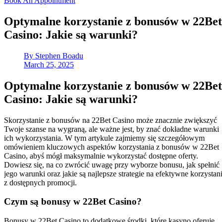
Book An Appointment
Optymalne korzystanie z bonusów w 22Bet
Casino: Jakie są warunki?
By
Stephen Boadu
March 25, 2025
Optymalne korzystanie z bonusów w 22Bet
Casino: Jakie są warunki?
Skorzystanie z bonusów na 22Bet Casino może znacznie zwiększyć
Twoje szanse na wygraną, ale ważne jest, by znać dokładne warunki
ich wykorzystania. W tym artykule zajmiemy się szczegółowym
omówieniem kluczowych aspektów korzystania z bonusów w 22Bet
Casino, abyś mógł maksymalnie wykorzystać dostępne oferty.
Dowiesz się, na co zwrócić uwagę przy wyborze bonusu, jak spełnić
jego warunki oraz jakie są najlepsze strategie na efektywne korzystan
z dostępnych promocji.
Czym są bonusy w 22Bet Casino?
Bonusy w 22Bet Casino to dodatkowe środki, które kasyno oferuje,