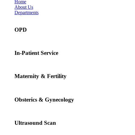
Home
About Us
Departments
OPD
In-Patient Service
Maternity & Fertility
Obsterics & Gynecology
Ultrasound Scan