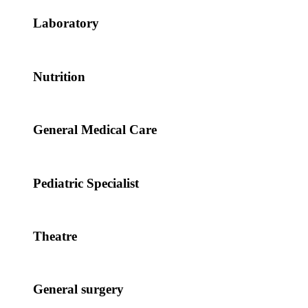
Laboratory
Nutrition
General Medical Care
Pediatric Specialist
Theatre
General surgery