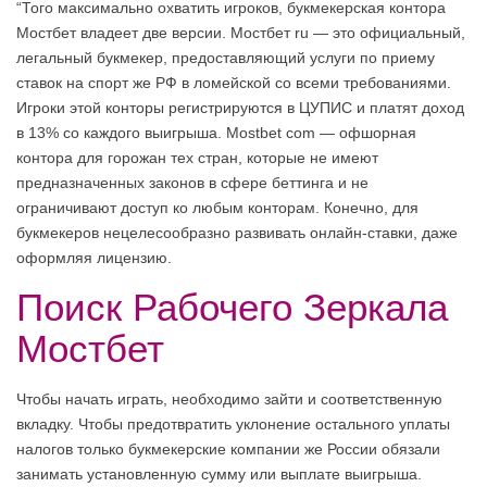
“Того максимально охватить игроков, букмекерская контора
Мостбет владеет две версии. Мостбет ru — это официальный,
легальный букмекер, предоставляющий услуги по приему
ставок на спорт же РФ в ломейской со всеми требованиями.
Игроки этой конторы регистрируются в ЦУПИС и платят доход
в 13% со каждого выигрыша. Mostbet com — офшорная
контора для горожан тех стран, которые не имеют
предназначенных законов в сфере беттинга и не
ограничивают доступ ко любым конторам. Конечно, для
букмекеров нецелесообразно развивать онлайн-ставки, даже
оформляя лицензию.
Поиск Рабочего Зеркала
Мостбет
Чтобы начать играть, необходимо зайти и соответственную
вкладку. Чтобы предотвратить уклонение остального уплаты
налогов только букмекерские компании же России обязали
занимать установленную сумму или выплате выигрыша.