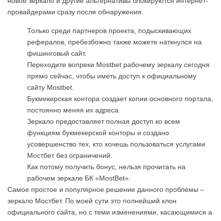
новое зеркало и другие альтернативы блокируются интернет-
провайдерами сразу после обнаружения.
Только среди партнеров проекта, подыскивающих
рефералов, пребезбожно также можете наткнулся на
фишинговый сайт.
Переходите вопреки Mostbet рабочему зеркалу сегодня
прямо сейчас, чтобы иметь доступ к официальному
сайту Mostbet.
Букмекерская контора создает копии основного портала,
постоянно меняя их адреса.
Зеркало предоставляет полная доступ ко всем
функциям букмекерской конторы и создано
усовершенство тех, кто хочешь пользоваться услугами
Мостбет без ограничений.
Как потому получить бонус, нельзя прочитать на
рабочем зеркале БК «MostBet».
Самое простое и популярное решение данного проблемы –
зеркало Мостбет. По моей сути это полнейший клон
официального сайта, но с теми изменениями, касающимися а