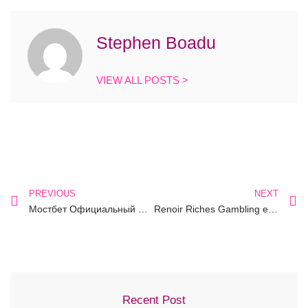
Stephen Boadu
VIEW ALL POSTS >
PREVIOUS
NEXT
Мостбет Официальный Сайт Вход В личных Кабинет
Renoir Riches Gambling enterprise Online game Examine
Recent Post