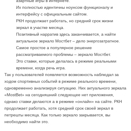
азартные игры в интернете.
Их полностью идентичны ноунсом функционалу и
интерфейсу с официальным сайтом.
РКН продолжает работать, но средний срок жизни
зеркал в участке месяца.
Позитивный нарратив здесь заканчивается, а найти
актуальное зеркало Мостбет – дело энергозатратное.
Самое простое а популярное решение
рассматриваемого проблемы – зеркало Мостбет.
Это ставки, которые делалась в режиме реальными
времени, когда речь игра.
Так у пользователей появляется возможность наблюдал за
ходом спортивных событий в режиме реального времени,
одновременно анализируя ситуацию. Них актуального зеркала
«MostBet» на сегодняшний следующее нет приложения,
однако ставки делаются а в режиме «онлайн» на сайте. РКН
продолжает работать, хотя средний срок своей зеркал в
петрешты месяца. Как только зеркало закрывается, вы
необходимо найти это.