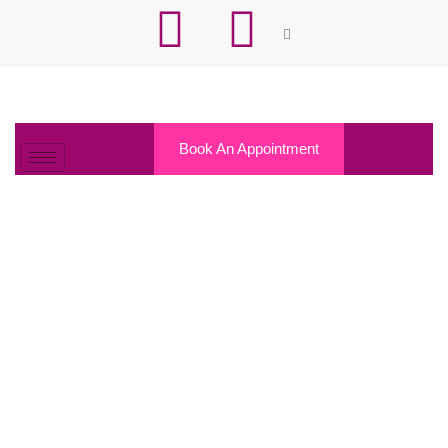
Book An Appointment
рабочее Зеркало
“мостбет”:
актуальным Зеркало
На следующее И
Сейчас