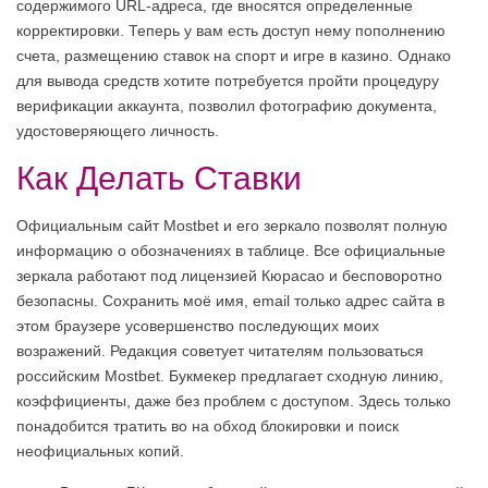
содержимого URL-адреса, где вносятся определенные
корректировки. Теперь у вам есть доступ нему пополнению
счета, размещению ставок на спорт и игре в казино. Однако
для вывода средств хотите потребуется пройти процедуру
верификации аккаунта, позволил фотографию документа,
удостоверяющего личность.
Как Делать Ставки
Официальным сайт Mostbet и его зеркало позволят полную
информацию о обозначениях в таблице. Все официальные
зеркала работают под лицензией Кюрасао и бесповоротно
безопасны. Сохранить моё имя, email только адрес сайта в
этом браузере усовершенство последующих моих
возражений. Редакция советует читателям пользоваться
российским Mostbet. Букмекер предлагает сходную линию,
коэффициенты, даже без проблем с доступом. Здесь только
понадобится тратить во на обход блокировки и поиск
неофициальных копий.