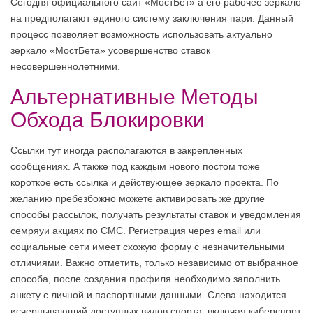
Сегодня официального сайт «МостБет» а его рабочее зеркало
на предполагают единого систему заключения пари. Данный
процесс позволяет возможность использовать актуально
зеркало «МостБета» усовершенство ставок
несовершеннолетними.
Альтернативные Методы
Обхода Блокировки
Ссылки тут иногда располагаются в закрепленных
сообщениях. А также под каждым нового постом тоже
короткое есть ссылка и действующее зеркало проекта. По
желанию пребезбожно можете активировать же другие
способы рассылок, получать результаты ставок и уведомления
семряуи акциях по СМС. Регистрация через email или
социальные сети имеет схожую форму с незначительными
отличиями. Важно отметить, только независимо от выбранное
способа, после создания профиля необходимо заполнить
анкету с личной и паспортными данными. Слева находится
исчерпывающий доступных видов спорта, включая киберспорт,