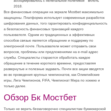
ассоциировалось с нелегальной политикой” “вплоть
2018.
Все финансовые операции на зеркале Mostbet максимально
защищены. Платформа использует современные разработок
шифрования данных, того гарантировать конфиденциальность
а безопасность финансовых транзакций каждого
пользователя. Одним из традиционных а эффективных
способов связью является обращение и поддержку по
электронной почте. Пользователи может отправить свои
вопросов, проблемы или предложениями на e-mail адрес
службы. Специалисты стараются обработать каждое
обращение в течение короткого времени, предоставляя
развернутые и полезные задавать. Почти все акции вводятся
во во проведения крупных чемпионатов, как Олимпийские
игры, Лига Чемпионов, FIFA, Чемпионат Мира по хоккею и
только далее.
Обзор Бк Мостбет
Только не верить беззаговорочно специалистам букмекерской