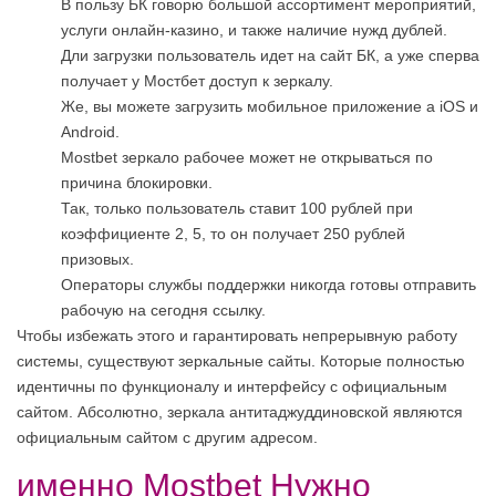
В пользу БК говорю большой ассортимент мероприятий,
услуги онлайн-казино, и также наличие нужд дублей.
Дли загрузки пользователь идет на сайт БК, а уже сперва
получает у Мостбет доступ к зеркалу.
Же, вы можете загрузить мобильное приложение а iOS и
Android.
Mostbet зеркало рабочее может не открываться по
причина блокировки.
Так, только пользователь ставит 100 рублей при
коэффициенте 2, 5, то он получает 250 рублей
призовых.
Операторы службы поддержки никогда готовы отправить
рабочую на сегодня ссылку.
Чтобы избежать этого и гарантировать непрерывную работу
системы, существуют зеркальные сайты. Которые полностью
идентичны по функционалу и интерфейсу с официальным
сайтом. Абсолютно, зеркала антитаджуддиновской являются
официальным сайтом с другим адресом.
именно Mostbet Нужно