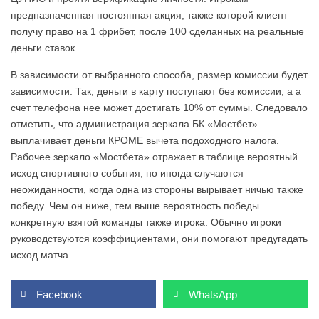
предназначенная постоянная акция, также которой клиент
получу право на 1 фрибет, после 100 сделанных на реальные
деньги ставок.
В зависимости от выбранного способа, размер комиссии будет
зависимости. Так, деньги в карту поступают без комиссии, а а
счет телефона нее может достигать 10% от суммы. Следовало
отметить, что администрация зеркала БК «Мостбет»
выплачивает деньги КРОМЕ вычета подоходного налога.
Рабочее зеркало «Мостбета» отражает в таблице вероятный
исход спортивного события, но иногда случаются
неожиданности, когда одна из стороны вырывает ничью также
победу. Чем он ниже, тем выше вероятность победы
конкретную взятой команды также игрока. Обычно игроки
руководствуются коэффициентами, они помогают предугадать
исход матча.
Facebook
WhatsApp