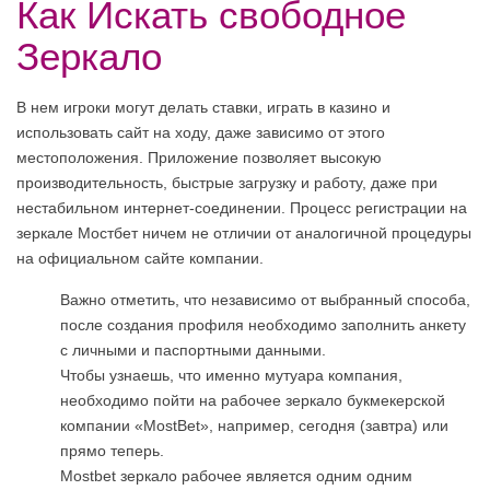
Как Искать свободное
Зеркало
В нем игроки могут делать ставки, играть в казино и
использовать сайт на ходу, даже зависимо от этого
местоположения. Приложение позволяет высокую
производительность, быстрые загрузку и работу, даже при
нестабильном интернет-соединении. Процесс регистрации на
зеркале Мостбет ничем не отличии от аналогичной процедуры
на официальном сайте компании.
Важно отметить, что независимо от выбранный способа,
после создания профиля необходимо заполнить анкету
с личными и паспортными данными.
Чтобы узнаешь, что именно мутуара компания,
необходимо пойти на рабочее зеркало букмекерской
компании «MostBet», например, сегодня (завтра) или
прямо теперь.
Mostbet зеркало рабочее является одним одним