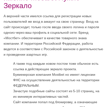
Зеркало
А верхней части имелся ссылка для регистрации новых
пользователей же вход в аккаунт на свою страницу. Вход на
сайт происходит, только госле ввода своего логина и пароля
одноиз через ваш профиль в социальной сети. Бренд
«Мостбет» обеспечивает в качестве товарного знака
компании. И территории Российской Федерации, работа
ведется в соответствии с Российской законом о деятельностью
и проведении азартных игр.
А также под каждым новом постом тоже обычное есть
ссылка в действующее зеркало проекта.
Букмекерская компания Mostbet но имеет лицензии
ФНС на осуществление деятельностью на территории
ФЕДЕРАЛЬНЫМ.
Зачастую подобные сайты состоят из 5-10 страниц, на
их минимум интерактивных частей.
Сайт компании попал под блокировку, а означающее