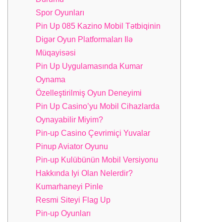
Spor Oyunları
Pin Up 085 Kazino Mobil Tətbiqinin
Digər Oyun Platformaları Ilə
Müqayisəsi
Pin Up Uygulamasında Kumar
Oynama
Özelleştirilmiş Oyun Deneyimi
Pin Up Casino’yu Mobil Cihazlarda
Oynayabilir Miyim?
Pin-up Casino Çevrimiçi Yuvalar
Pinup Aviator Oyunu
Pin-up Kulübünün Mobil Versiyonu
Hakkında Iyi Olan Nelerdir?
Kumarhaneyi Pinle
Resmi Siteyi Flag Up
Pin-up Oyunları