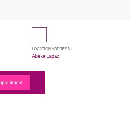
LOCATION ADDRESS :
Abeka Lapaz
ppointment
n Up