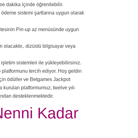
e dakika içinde öğrenilebilir.
 ödeme sistemi şartlarına uygun olarak
 sitesinin Pin-up az menüsünde uygun
olacaktır., dizüstü bilgisayar veya
etim sistemleri ile yükleyebilirsiniz.
 platformunu tercih ediyor. Hoş geldin
 için ödüller ve Betgames Jackpot
nda kurulan platformumuz, twelve yılı
fından desteklenmektedir.
Nenni Kadar