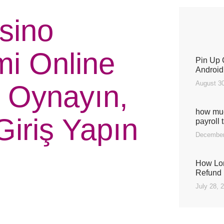
sino
mi Online
Pin Up 
Android
August 30
e Oynayın,
how muc
Giriş Yapın
payroll 
December
How Lon
Refund 
July 28, 