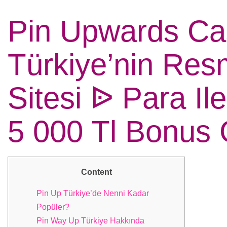
Pin Upwards Ca
Türkiye’nin Res
Sitesi ᐉ Para Il
5 000 Tl Bonus 
Content
Pin Up Türkiye’de Nenni Kadar
Popüler?
Pin Way Up Türkiye Hakkında