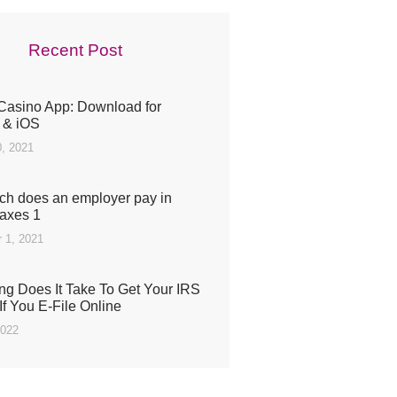
Recent Post
Casino App: Download for
 & iOS
, 2021
h does an employer pay in
taxes 1
 1, 2021
g Does It Take To Get Your IRS
If You E-File Online
2022