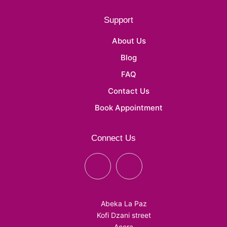
Support
About Us
Blog
FAQ
Contact Us
Book Appointment
Connect Us
Abeka La Paz
Kofi Dzani street
Accra