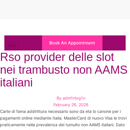
Book An Appointment
Rso provider delle slot
nei trambusto non AAMS
italiani
By
adm1nlxg1n
February 26, 2026
Carte di fama addirittura necessario sono da eta lo canone per i
pagamenti online mediante Italia. MasterCard di nuovo Visa le trovi
praticamente nella prevalenza dei tumulto non AAMS italiani. Dato