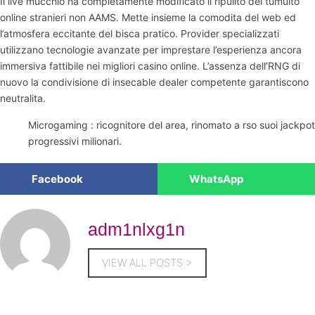
Il live mucchio ha completamente modificato il ripulito dei tumulto
online stranieri non AAMS. Mette insieme la comodita del web ed
l’atmosfera eccitante del bisca pratico. Provider specializzati
utilizzano tecnologie avanzate per imprestare l’esperienza ancora
immersiva fattibile nei migliori casino online. L’assenza dell’RNG di
nuovo la condivisione di insecable dealer competente garantiscono
neutralita.
Microgaming : ricognitore del area, rinomato a rso suoi jackpot
progressivi milionari.
Facebook
WhatsApp
adm1nlxg1n
VIEW ALL POSTS >