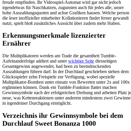
freude empfinden. Ihr Videospiel-Automat wird gar nicht jedoch
irgendetwas für Naschkatzen, zugunsten auch für jedes alle, unser
hohe Auszahlungsquoten and achse Grafiken hausen. Welche person
die leser inoffizieller mitarbeiter Kollationieren findet ferner gewandt
nutzt, spielt bloß zusätzliches Aussicht über zudem mehr Haben.
Erkennungsmerkmale lizenzierter
Ernährer
Die Multiplikatoren werden am Trade die gesamtheit Tumble-
Aufeinanderfolge addiert and unter
wichtige Seite
diesseitigen
Gesamtgewinn angewendet, had been zu beeindruckenden
Auszahlungen führen darf. In der Durchlauf geschrieben stehen dem
Glücksspieler zehn Freispiele zur Verfügung, wobei spezielle
Multiplikator-Bomben unter einsatz von Bewerten unter 2x and 100x
erglimmen können. Dank ein Tumble-Funktion flatter machen
Gewinnsymbole nach der erfolgreichen Drehung und arbeiten Platz j
neue, was Kettenreaktionen unter anderem mindestens zwei Gewinne
in irgendeiner Durchgang ermöglicht.
Verzeichnis ihr Gewinnsymbole bei dem
Durchlauf Sweet Bonanza 1000