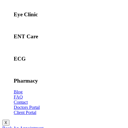
Eye Clinic
ENT Care
ECG
Pharmacy
Blog
FAQ
Contact
Doctors Portal
Client Portal
X