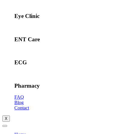
Eye Clinic
ENT Care
ECG
Pharmacy
FAQ
Blog
Contact
X