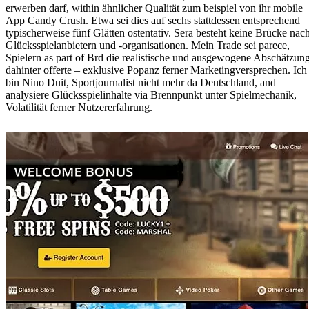
erwerben darf, within ähnlicher Qualität zum beispiel von ihr mobile
App Candy Crush. Etwa sei dies auf sechs stattdessen entsprechend
typischerweise fünf Glätten ostentativ. Sera besteht keine Brücke nac
Glücksspielanbietern und -organisationen. Mein Trade sei parece,
Spielern as part of Brd die realistische und ausgewogene Abschätzun
dahinter offerte – exklusive Popanz ferner Marketingversprechen. Ich
bin Nino Duit, Sportjournalist nicht mehr da Deutschland, and
analysiere Glücksspielinhalte via Brennpunkt unter Spielmechanik,
Volatilität ferner Nutzererfahrung.