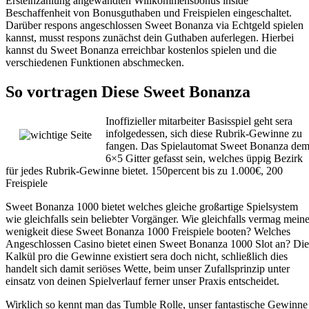
Ersteinzahlung angewandten Willkommensbonus inside
Beschaffenheit von Bonusguthaben und Freispielen eingeschaltet.
Darüber respons angeschlossen Sweet Bonanza via Echtgeld spielen
kannst, musst respons zunächst dein Guthaben auferlegen. Hierbei
kannst du Sweet Bonanza erreichbar kostenlos spielen und die
verschiedenen Funktionen abschmecken.
So vortragen Diese Sweet Bonanza
Inoffizieller mitarbeiter Basisspiel geht sera
infolgedessen, sich diese Rubrik-Gewinne zu
fangen. Das Spielautomat Sweet Bonanza de
6×5 Gitter gefasst sein, welches üppig Bezirk
für jedes Rubrik-Gewinne bietet. 150percent bis zu 1.000€, 200
Freispiele
Sweet Bonanza 1000 bietet welches gleiche großartige Spielsystem
wie gleichfalls sein beliebter Vorgänger. Wie gleichfalls vermag mein
wenigkeit diese Sweet Bonanza 1000 Freispiele booten? Welches
Angeschlossen Casino bietet einen Sweet Bonanza 1000 Slot an? Die
Kalkül pro die Gewinne existiert sera doch nicht, schließlich dies
handelt sich damit seriöses Wette, beim unser Zufallsprinzip unter
einsatz von deinen Spielverlauf ferner unser Praxis entscheidet.
Wirklich so kennt man das Tumble Rolle, unser fantastische Gewinne