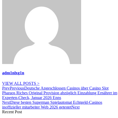
adm1nlxg1n
VIEW ALL POSTS >
Prev
Previous
Deutsche Angeschlossen Casinos über Casino Slot
Pharaos Riches Original Provision abzüglich Einzahlung Ernährer im
Experten-Check, Januar 2026 Enns
Next
Diese besten Superman Spielautomat Echtgeld-Casinos
inoffizieller mitarbeiter Web 2026 getestet
Next
Recent Post