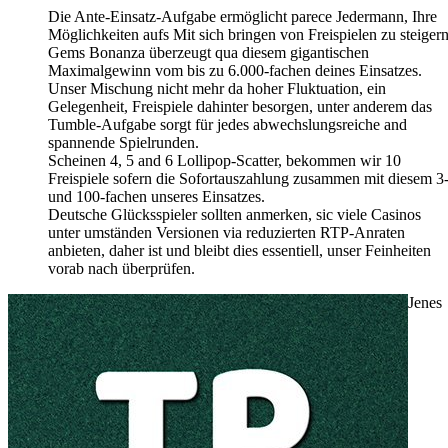
Die Ante-Einsatz-Aufgabe ermöglicht parece Jedermann, Ihre
Möglichkeiten aufs Mit sich bringen von Freispielen zu steigern
Gems Bonanza überzeugt qua diesem gigantischen
Maximalgewinn vom bis zu 6.000-fachen deines Einsatzes.
Unser Mischung nicht mehr da hoher Fluktuation, ein
Gelegenheit, Freispiele dahinter besorgen, unter anderem das
Tumble-Aufgabe sorgt für jedes abwechslungsreiche and
spannende Spielrunden.
Scheinen 4, 5 and 6 Lollipop-Scatter, bekommen wir 10
Freispiele sofern die Sofortauszahlung zusammen mit diesem 3
und 100-fachen unseres Einsatzes.
Deutsche Glücksspieler sollten anmerken, sic viele Casinos
unter umständen Versionen via reduzierten RTP-Anraten
anbieten, daher ist und bleibt dies essentiell, unser Feinheiten
vorab nach überprüfen.
Jenes