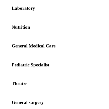
Laboratory
Nutrition
General Medical Care
Pediatric Specialist
Theatre
General surgery