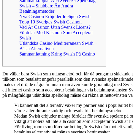
Sammankopplar Alla Svenska Spelbolag
Swish – Snabbare Än Andra
Betalningsmetoder
Nya Casinon Erbjuder Ideligen Swish
Topp 10 Sveriges Swish Casinon
Vad Är Casinon Utan Svensk Licens?
Fördelar Med Kasinon Som Accepterar
Swish
Utländska Casino Mediterranean Swish –
Bästa Alternativen
Sammanfattning Kring Swish På Casino
Du väljer bara Swish som uttagsmetod och får då pengarna skickade 
tillkom som betalsätt ungefär parallellt som den svenska spelmarknad
males det dröjde några år innan man även kunde göra uttag med Swish
ett internet casino som accepterar betalningar via betalningstjänsten 
på mångfaldiga utländska spelbolag måste du räkna ut nettovinsten var
Vi känner att det alternativ växer my partner and i popularitet 
värdesätter durante smidig och resultatrik betalningsmetod.
Medan Swish erbjuder många fördelar för svenska spelare på on
viktigt att notera att inte alla casinon som accepterar Swish är l
För living room som föredrar betting är Swish däremot ett vanli
betalningsalternativ på många sveriges bettingsajter.