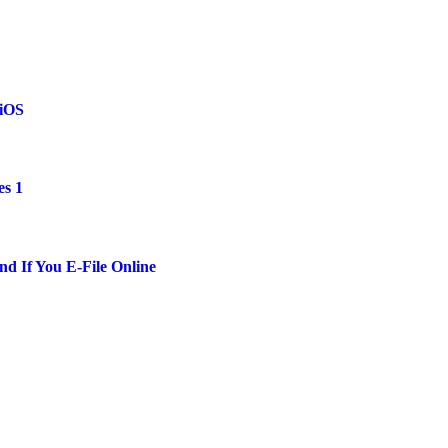
 iOS
es 1
d If You E-File Online