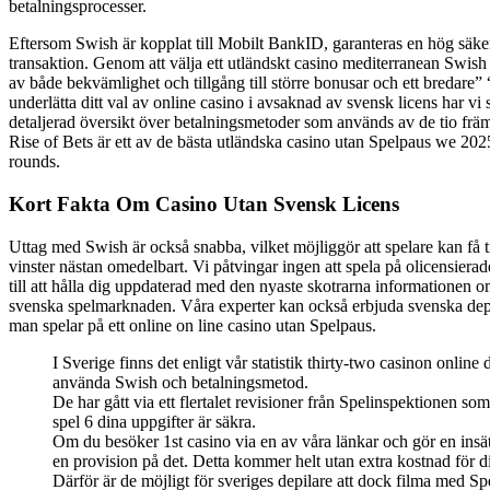
betalningsprocesser.
Eftersom Swish är kopplat till Mobilt BankID, garanteras en hög säke
transaktion. Genom att välja ett utländskt casino mediterranean Swish 
av både bekvämlighet och tillgång till större bonusar och ett bredare” 
underlätta ditt val av online casino i avsaknad av svensk licens har vi
detaljerad översikt över betalningsmetoder som används av de tio främ
Rise of Bets är ett av de bästa utländska casino utan Spelpaus we 202
rounds.
Kort Fakta Om Casino Utan Svensk Licens
Uttag med Swish är också snabba, vilket möjliggör att spelare kan få til
vinster nästan omedelbart. Vi påtvingar ingen att spela på olicensierad
till att hålla dig uppdaterad med den nyaste skotrarna informationen 
svenska spelmarknaden. Våra experter kan också erbjuda svenska dep
man spelar på ett online on line casino utan Spelpaus.
I Sverige finns det enligt vår statistik thirty-two casinon online 
använda Swish och betalningsmetod.
De har gått via ett flertalet revisioner från Spelinspektionen som 
spel 6 dina uppgifter är säkra.
Om du besöker 1st casino via en av våra länkar och gör en insät
en provision på det. Detta kommer helt utan extra kostnad för d
Därför är de möjligt för sveriges depilare att dock filma med Sp