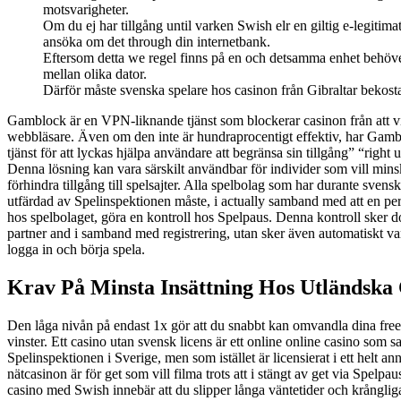
motsvarigheter.
Om du ej har tillgång until varken Swish elr en giltig e-legitim
ansöka om det through din internetbank.
Eftersom detta we regel finns på en och detsamma enhet behöver
mellan olika dator.
Därför måste svenska spelare hos casinon från Gibraltar bekosta
Gamblock är en VPN-liknande tjänst som blockerar casinon från att vi
webbläsare. Även om den inte är hundraprocentigt effektiv, har Gamb
tjänst för att lyckas hjälpa användare att begränsa sin tillgång” “right 
Denna lösning kan vara särskilt användbar för individer som vill minsk
förhindra tillgång till spelsajter. Alla spelbolag som har durante svens
utfärdad av Spelinspektionen måste, i actually samband med att en pers
hos spelbolaget, göra en kontroll hos Spelpaus. Denna kontroll sker d
partner and i samband med registrering, utan sker även automatiskt va
logga in och börja spela.
Krav På Minsta Insättning Hos Utländska
Den låga nivån på endast 1x gör att du snabbt kan omvandla dina free ro
vinster. Ett casino utan svensk licens är ett online online casino som s
Spelinspektionen i Sverige, men som istället är licensierat i ett helt an
nätcasinon är för get som vill filma trots att i stängt av get via Spelpau
casino med Swish innebär att du slipper långa väntetider och krånglig