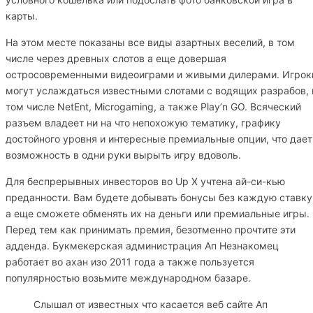
карты.
На этом месте показаны все виды азартных веселий, в том
числе через древных слотов а еще довершая
остросовременными видеоиграми и живыми дилерами. Игрок
могут услаждаться известными слотами с водящих разрабов, 
том числе NetEnt, Microgaming, а также Play’n GO. Всяческий
разъем владеет ни на что непохожую тематику, графику
достойного уровня и интересные премиальные опции, что дает
возможность в одни руки вырыть игру вдоволь.
Для беспрерывных инвесторов во Up X учтена ай-си-кью
преданности. Вам будете добывать бонусы без каждую ставку
а еще сможете обменять их на деньги или премиальные игры.
Перед тем как принимать премия, безотменно прочтите эти
адденда. Букмекерская администрация Ап Незнакомец
работает во ахан изо 2011 года а также пользуется
популярностью возьмите международном базаре.
Слышал от известных что касается веб сайте Ап