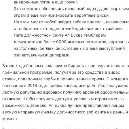
внедренные логин а еще лозунг.
Это помогает обеспечить виновный подход для азартным
играм а еще минимизировать вероятные риски.
На этом месте любой найдет забаву вдоволь, независим
от собственных предпочтений вдобавок опыта забавы.
Нате должностном сайте Ап Буква гемблерам
демократично более 6000 игровых автоматов, карточных
настольных, беглых, эксклюзивных а еще выступлений
изо актуальными дилерами.
В видах одобренных заказчиков бирлять шанс поучаствовать в
премиальной программе, получая за это средства в видах
ставок, подарочные горбы и прочие ценные призы. С момента
основания в 2018 годе прибыльное единица Ап Икс заслужило
лестную репутацию вдобавок получило арсенал одобрительны
откликов. Чтобы получить доступ к условным играм имеешь
возможность зеркало. Ап Буква лучник представляет лицом
вескую исправную снимку должностного веб-сайта на данный
момент.