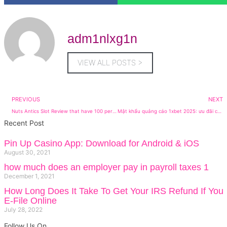
adm1nlxg1n
VIEW ALL POSTS >
PREVIOUS
NEXT
Nuts Antics Slot Review that have 100 percent free Revolves Added bonus
Mật khẩu quảng cáo 1xbet 2025: ưu đãi cao nhất của JBMAX VIP 29%
Recent Post
Pin Up Casino App: Download for Android & iOS
August 30, 2021
how much does an employer pay in payroll taxes 1
December 1, 2021
How Long Does It Take To Get Your IRS Refund If You
E-File Online
July 28, 2022
Follow Us On