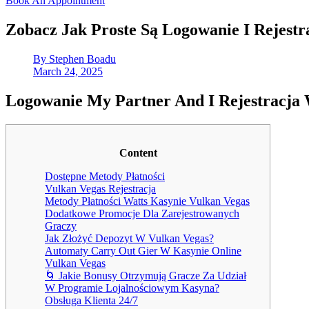
Book An Appointment
Zobacz Jak Proste Są Logowanie I Rejestr
By
Stephen Boadu
March 24, 2025
Logowanie My Partner And I Rejestracja
Content
Dostępne Metody Płatności
Vulkan Vegas Rejestracja
Metody Płatności Watts Kasynie Vulkan Vegas
Dodatkowe Promocje Dla Zarejestrowanych
Graczy
Jak Złożyć Depozyt W Vulkan Vegas?
Automaty Carry Out Gier W Kasynie Online
Vulkan Vegas
🌀 Jakie Bonusy Otrzymują Gracze Za Udział
W Programie Lojalnościowym Kasyna?
Obsługa Klienta 24/7