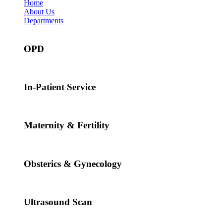
Home
About Us
Departments
OPD
In-Patient Service
Maternity & Fertility
Obsterics & Gynecology
Ultrasound Scan