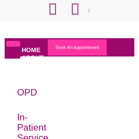
Book An Appointment
HOME
ABOUT
300% Spielsaal
US
DEPARTMENTS
Provision: 300%
Provision Angebote
OPD
Keine
Einzahlungsgutscheine
In-
Patient
für Casino ladbrokes in
Service