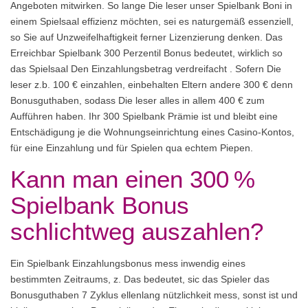
Angeboten mitwirken. So lange Die leser unser Spielbank Boni in
einem Spielsaal effizienz möchten, sei es naturgemäß essenziell,
so Sie auf Unzweifelhaftigkeit ferner Lizenzierung denken. Das
Erreichbar Spielbank 300 Perzentil Bonus bedeutet, wirklich so
das Spielsaal Den Einzahlungsbetrag verdreifacht . Sofern Die
leser z.b. 100 € einzahlen, einbehalten Eltern andere 300 € denn
Bonusguthaben, sodass Die leser alles in allem 400 € zum
Aufführen haben. Ihr 300 Spielbank Prämie ist und bleibt eine
Entschädigung je die Wohnungseinrichtung eines Casino-Kontos,
für eine Einzahlung und für Spielen qua echtem Piepen.
Kann man einen 300 %
Spielbank Bonus
schlichtweg auszahlen?
Ein Spielbank Einzahlungsbonus mess inwendig eines
bestimmten Zeitraums, z. Das bedeutet, sic das Spieler das
Bonusguthaben 7 Zyklus ellenlang nützlichkeit mess, sonst ist und