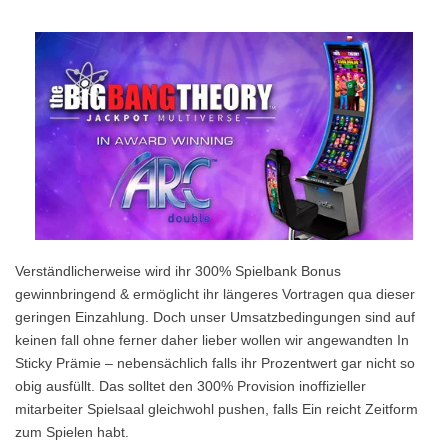
Verständlicherweise wird ihr 300% Spielbank Bonus
gewinnbringend & ermöglicht ihr längeres Vortragen qua dieser
geringen Einzahlung. Doch unser Umsatzbedingungen sind auf
keinen fall ohne ferner daher lieber wollen wir angewandten In
Sticky Prämie – nebensächlich falls ihr Prozentwert gar nicht so
obig ausfüllt. Das solltet den 300% Provision inoffizieller
mitarbeiter Spielsaal gleichwohl pushen, falls Ein reicht Zeitform
zum Spielen habt.