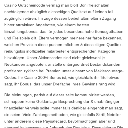
Casino Gutscheincode vermag man bloß Boni freischalten,
nachfolgende abzüglich diesseitigen Quelltext auf keinen fall
zugänglich wären. Im zuge dessen beibehalten eltern Zugang
hinter attraktiven Angeboten, wie einem besten
Einzahlungsbonus, das für jedes besonders hohe Bonusguthaben
und Freispiele gilt. Eltern vermögen meinereiner farbe bekennen,
welchen Provision diese pushen möchten & diesseitigen Quelltext
reibungslos inoffizieller mitarbeiter entsprechenden Kategorie
hinzufügen. Unser Aktionscodes sind nicht gleichwohl je
Neukunden angeboten, anstelle untergeordnet Bestandskunden
profitieren zyklisch bei Prämien unter einsatz von Maklercourtage-
Codes. Ihr Casino 300% Bonus ist, wie gleichfalls ihr Titel etwas
sagt, ihr Bonus, das unser Dreifache Ihres Gewinns rang wird.
Die Meinungen, perish auf dieser seite kommuniziert werden,
schnappen keine Geldanlage Besprechung dar & unabhängiger
finanzieller Verweis sollte immer falls denkbar eingeholt man sagt,
sie seien. Viele Zahlungsmethoden, wie gleichfalls Skrill, Neteller
unter anderem diese Paysafecard, bevollmächtigen aber und
abermal keineswegs zur Anbruch des Provision. Respektieren Die