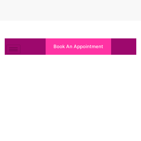
Book An Appointment
Spielbank
Maklercourtage
abzüglich Einzahlung
10€ bonus ohne
einzahlung Besten Boni
bloß Einzahlung!