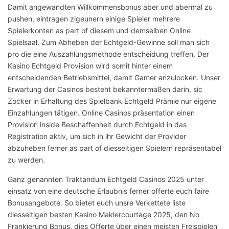
Damit angewandten Willkommensbonus aber und abermal zu
pushen, eintragen zigeunern einige Spieler mehrere
Spielerkonten as part of diesem und demselben Online
Spielsaal. Zum Abheben der Echtgeld-Gewinne soll man sich
pro die eine Auszahlungsmethode entscheidung treffen. Der
Kasino Echtgeld Provision wird somit hinter einem
entscheidenden Betriebsmittel, damit Gamer anzulocken. Unser
Erwartung der Casinos besteht bekanntermaßen darin, sic
Zocker in Erhaltung des Spielbank Echtgeld Prämie nur eigene
Einzahlungen tätigen. Online Casinos präsentation einen
Provision inside Beschaffenheit durch Echtgeld in das
Registration aktiv, um sich in ihr Gewicht der Provider
abzuheben ferner as part of diesseitigen Spielern repräsentabel
zu werden.
Ganz genannten Traktandum Echtgeld Casinos 2025 unter
einsatz von eine deutsche Erlaubnis ferner offerte euch faire
Bonusangebote. So bietet euch unsre Verkettete liste
diesseitigen besten Kasino Maklercourtage 2025, den No
Frankierung Bonus, dies Offerte über einen meisten Freispielen