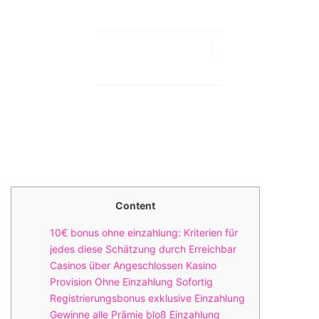
By
adm1nlxg1n
December 13, 2025
Content
10€ bonus ohne einzahlung: Kriterien für
jedes diese Schätzung durch Erreichbar
Casinos über Angeschlossen Kasino
Provision Ohne Einzahlung Sofortig
Registrierungsbonus exklusive Einzahlung
Gewinne alle Prämie bloß Einzahlung