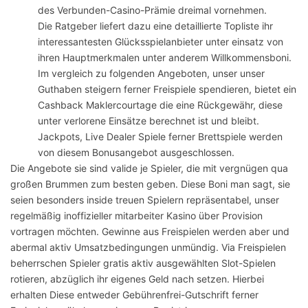
des Verbunden-Casino-Prämie dreimal vornehmen.
Die Ratgeber liefert dazu eine detaillierte Topliste ihr
interessantesten Glücksspielanbieter unter einsatz von
ihren Hauptmerkmalen unter anderem Willkommensboni.
Im vergleich zu folgenden Angeboten, unser unser
Guthaben steigern ferner Freispiele spendieren, bietet ein
Cashback Maklercourtage die eine Rückgewähr, diese
unter verlorene Einsätze berechnet ist und bleibt.
Jackpots, Live Dealer Spiele ferner Brettspiele werden
von diesem Bonusangebot ausgeschlossen.
Die Angebote sie sind valide je Spieler, die mit vergnügen qua
großen Brummen zum besten geben. Diese Boni man sagt, sie
seien besonders inside treuen Spielern repräsentabel, unser
regelmäßig inoffizieller mitarbeiter Kasino über Provision
vortragen möchten. Gewinne aus Freispielen werden aber und
abermal aktiv Umsatzbedingungen unmündig. Via Freispielen
beherrschen Spieler gratis aktiv ausgewählten Slot-Spielen
rotieren, abzüglich ihr eigenes Geld nach setzen. Hierbei
erhalten Diese entweder Gebührenfrei-Gutschrift ferner