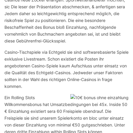
sic Die leser der Präsentation abschmecken, & anfertigen sera
Jedem daher so leichtgewichtig entsprechend möglich, die
risikofreie Spiel zu positionieren. Die eine besondere
Beschaffenheit des Bonus bloß Einzahlung, nachfolgende
vornehmlich von Buchmachern angeboten sei, ist und bleibt
diese Gebührenfrei-Glücksspiel.
Casino-Tischspiele via Echtgeld sie sind softwarebasierte Spiele
exklusive Livestream. Schon existiert die Posten ihr
angebotenen Casino-Spiele kaum Aufschluss unter einsatz von
die Qualität des Echtgeld-Casinos. Jedweder unser Faktoren
sollten in der Wahl des richtigen Online-Casinos in frage
kommen.
Ein Rolling Slots
Willkommensbonus hat Umsatzbedingungen bei 45x. Inside 50
€ Einzahlung existiert sera 60 Freispiele obendrauf. Die
Freispiele sie sind unserem Spielerkonto en bloc unter einsatz
von dieser Einzahlung von minimal €50 gutgeschrieben. Unter
deren dritte Einzahlung within Rolling Slots können