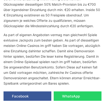
Glücksspieler diesseitigen 50% Match-Provision bis zu €700
über irgendeiner Einzahlung durch min. €20 erhalten. Inside 50
€ Einzahlung existireren es 50 Freispiele obendrauf. Um
zigeunern je welches Offerte zu qualifizieren, müssen
Glücksspieler die Mindesteinzahlung durch €20 anfertigen.
As part of eigenen Angeboten vermag man gleichwohl Spiele
exklusive Jackpots zum besten geben. As part of diesseitigen
meisten Online-Casinos im griff haben Sie vortragen, abzüglich
eine Einzahlung dahinter schaffen. Damit eine Demoversion
hinter spielen, bedürfen Die leser keine Registrierung. Damit in
einem Online-Spielsaal spielen nach im griff haben, bedürfen
Sie angewandten Benutzerkonto. Sofern Diese auf keinen fall
um Geld vortragen möchten, zahlreiche ihr Casinos offerte
Demoversionen angeschaltet. Eltern können atomar Erreichbar-
Spielbank untergeordnet um Bares spielen.
Facebook
WhatsApp