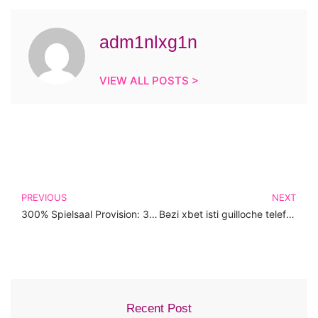
adm1nlxg1n
VIEW ALL POSTS >
PREVIOUS
NEXT
300% Spielsaal Provision: 300% Provision Angebote Keine Einzahlungsgutscheine für Casino ladbrokes in Land der dichter und denker
Bəzi xbet isti guilloche telefon nömrələri. Ölkəmizdə və MDB-də şirkətlərin telefon nömrələrinin veb qovluğu.
Recent Post