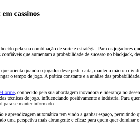
k em cassinos
hecido pela sua combinação de sorte e estratégia. Para os jogadores qu
ais confiáveis que aumentam a probabilidade de sucesso no blackjack, d
, que orienta quando o jogador deve pedir carta, manter a mão ou dividir
olongar o tempo de jogo. A prática constante e a análise das probabilid
DeLorme
, conhecido pela sua abordagem inovadora e liderança no desen
das técnicas de jogo, influenciando positivamente a indústria. Para quem
l para se manter informado.
ção e aprendizagem automática tem vindo a ganhar espaço, permitindo que
ndo uma perspetiva mais abrangente e eficaz para quem quer dominar 