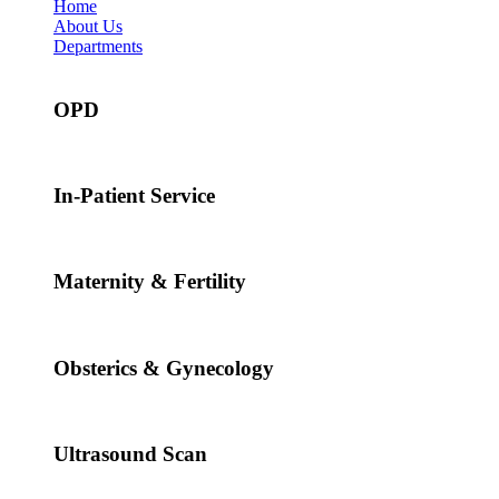
Home
About Us
Departments
OPD
In-Patient Service
Maternity & Fertility
Obsterics & Gynecology
Ultrasound Scan