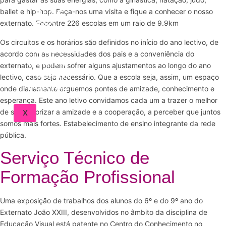
ballet e hip-hop. Faça-nos uma visita e fique a conhecer o nosso
BLOG
externato. Encontre 226 escolas em um raio de 9.9km
FAQ
CONTACT
Os circuitos e os horários são definidos no início do ano lectivo, de
DOCTORS
acordo com as necessidades dos pais e a conveniência do
PORTAL
externato, e podem sofrer alguns ajustamentos ao longo do ano
CLIENT
lectivo, caso seja necessário. Que a escola seja, assim, um espaço
PORTAL
onde diariamente erguemos pontes de amizade, conhecimento e
esperança. Este ano letivo convidamos cada um a trazer o melhor
de si, a valorizar a amizade e a cooperação, a perceber que juntos
X
somos mais fortes. Estabelecimento de ensino integrante da rede
pública.
Serviço Técnico de
Formação Profissional
Uma exposição de trabalhos dos alunos do 6º e do 9º ano do
Externato João XXIII, desenvolvidos no âmbito da disciplina de
Educação Visual está patente no Centro do Conhecimento no