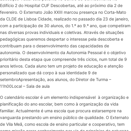
Edifício 2 do Hospital CUF Descobertas, até ao próximo dia 2 de
fevereiro. O Externato João XXIII marcou presença no Corta-Mato
da CLDE de Lisboa Cidade, realizado no passado dia 23 de janeiro,
com a participação de 30 alunos, do 1.º ao 9.º ano, que competiram
nas diversas provas individuais e coletivas. Através de situações
pedagógicas queremos despertar o interesse pela descoberta e
contribuam para o desenvolvimento das capacidades de
autonomia. O desenvolvimento da Autonomia Pessoal é o objetivo
prioritário desta etapa que compreende três ciclos, num total de 9
anos letivos. Cada aluno tem um projeto de educação e atenção
personalizado que dá corpo à sua identidade 9 de
setembroApresentação, aos alunos, do Diretor de Turma –
11h00Local – Sala de aula
O calendário escolar é um elemento indispensável à organização e
planificação do ano escolar, bem como à organização da vida
familiar. Actualmente é uma escola que procura estarsempre na
vanguarda prestando um ensino público de qualidade. O Externato
de Vila Meã, como escola de ensino particular e cooperativo, tem
como missão gerar conhecimento por via de princípios de natureza