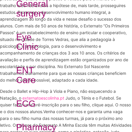
General
trabalho e/ou não excluis a hipótese de, mais tarde, prosseguires
surgery
estudos. Promover o desenvolvimento humano integral, a
aprendizagem ao longo da vida e nesse desafio o sucesso dos
alunos. Com mais de 50 anos de história, o Externato “Os Primeiros
Passos” é um estabelecimento de ensino particular e cooperativo,
Eye
situado na cidade de Torres Vedras, que alia a pedagogia à
Clinic
psicologia, e à tecnologia, para o desenvolvimento e
acompanhamento de crianças dos 3 aos 10 anos. Os critérios de
avaliação e perfis de aprendizagem estão organizados por ano de
escolaridade e por disciplina. No Externato Sol Nascente
ENT
trabalhamos diariamente para que as nossas crianças beneficiem
Care
do melhor ensino possível, adaptado a cada idade.
Desde o Ballet e Hip-Hop à Viola e Piano, não esquecendo a
Natação, o
externatoescolinha.pt
Judo, o Ténis e o Futebol. Se
ECG
quiser fazer uma pré-inscrição para o seu filho, clique aqui. O nosso
e o dos nossos alunos.Venha conhecer-nos e garanta uma vaga
para o seu filho numa das nossas turmas, já para o próximo ano
Pharmacy
letivo. Os alunos do Externato A Minha Escola têm muitas Atividades
para gastar as suas energias, como a ginástica, natação, judo,