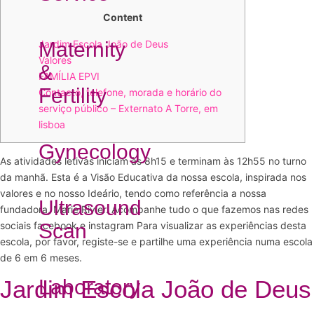
Content
Maternity
Jardim Escola João de Deus
Valores
&
FAMÍLIA EPVI
Fertility
Contacto, telefone, morada e horário do
serviço público – Externato A Torre, em
lisboa
Gynecology
​​As atividades letivas iniciam às 8h15 e terminam às 12h55 no turno
da manhã. Esta é a Visão Educativa da nossa escola, inspirada nos
valores e no nosso Ideário, tendo como referência a nossa
Ultrasound
fundadora, Marie Rivier. Acompanhe tudo o que fazemos nas redes
sociais facebook e instagram Para visualizar as experiências desta
Scan
escola, por favor, registe-se e partilhe uma experiência numa escola
de 6 em 6 meses.
Jardim Escola João de Deus
Laboratory