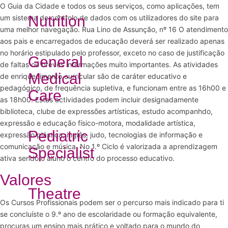
O Guia da Cidade e todos os seus serviços, como aplicações, tem
Nutrition
um sistema de controlo de dados com os utilizadores do site para
uma melhor navegação. Rua Lino de Assunção, nº 16 O atendimento
aos pais e encarregados de educação deverá ser realizado apenas
no horário estipulado pelo professor, exceto no caso de justificação
General
de faltas ou breves informações muito importantes. As atividades
Medical
de enriquecimento curricular são de caráter educativo e
pedagógico, de frequência supletiva, e funcionam entre as 16h00 e
Care
as 18h00. Estas actividades podem incluir designadamente
biblioteca, clube de expressões artísticas, estudo acompanhdo,
expressão e educação físico-motora, modalidade artística,
Pediatric
expressão plástica, inglês, judo, tecnologias de informação e
comunicação e música. No 1.º Ciclo é valorizada a aprendizagem
Specialist
ativa sendo o aluno o centro do processo educativo.
Valores
Theatre
Os Cursos Profissionais podem ser o percurso mais indicado para ti
se concluíste o 9.º ano de escolaridade ou formação equivalente,
procuras um ensino mais prático e voltado para o mundo do