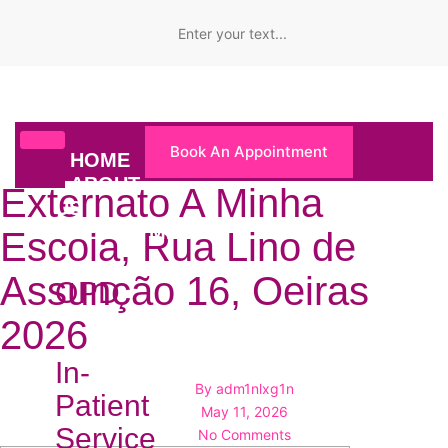
Book An Appointment
HOME
ABOUT
Externato A Minha
US
DEPARTMENTS
Escola, Rua Lino de
Assunção 16, Oeiras
OPD
2026
In-
By
adm1nlxg1n
Patient
May 11, 2026
Service
No Comments