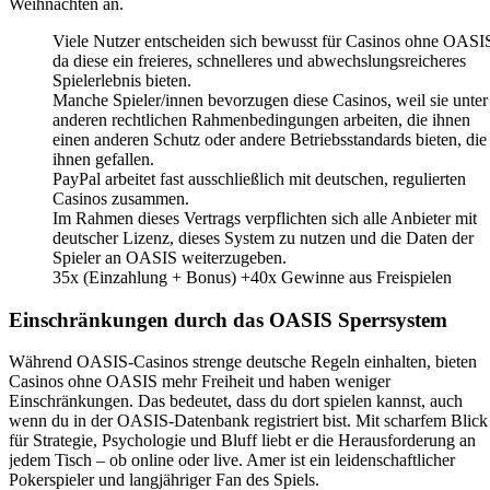
Weihnachten an.
Viele Nutzer entscheiden sich bewusst für Casinos ohne OASI
da diese ein freieres, schnelleres und abwechslungsreicheres
Spielerlebnis bieten.
Manche Spieler/innen bevorzugen diese Casinos, weil sie unter
anderen rechtlichen Rahmenbedingungen arbeiten, die ihnen
einen anderen Schutz oder andere Betriebsstandards bieten, die
ihnen gefallen.
PayPal arbeitet fast ausschließlich mit deutschen, regulierten
Casinos zusammen.
Im Rahmen dieses Vertrags verpflichten sich alle Anbieter mit
deutscher Lizenz, dieses System zu nutzen und die Daten der
Spieler an OASIS weiterzugeben.
35x (Einzahlung + Bonus) +40x Gewinne aus Freispielen
Einschränkungen durch das OASIS Sperrsystem
Während OASIS-Casinos strenge deutsche Regeln einhalten, bieten
Casinos ohne OASIS mehr Freiheit und haben weniger
Einschränkungen. Das bedeutet, dass du dort spielen kannst, auch
wenn du in der OASIS-Datenbank registriert bist. Mit scharfem Blick
für Strategie, Psychologie und Bluff liebt er die Herausforderung an
jedem Tisch – ob online oder live. Amer ist ein leidenschaftlicher
Pokerspieler und langjähriger Fan des Spiels.