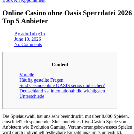
Book An Appointment
Online Casino ohne Oasis Sperrdatei 2026 ️
Top 5 Anbieter
By
adm1nlxg1n
June 10, 2026
No Comments
Content
Vorteile
Häufig gestellte Fragen:
Sind Casinos ohne OASIS seriös und sicher?
Deutschland vs. international: die wichtigsten
Unterschiede
Die Spielauswahl hat uns sehr beeindruckt, mit über 8.000 Spielen,
einschließlich spannender Slots und eines Live-Casino Spiele von
Anbietern wie Evolution Gaming. Verantwortungsbewusstes Spielen
wird durch individuell festlegbare Einzahlungslimits unterstützt.