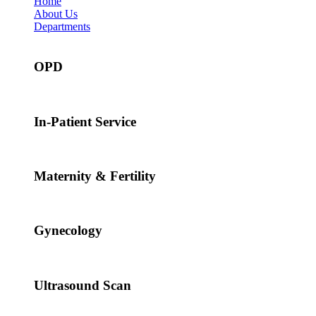
Home
About Us
Departments
OPD
In-Patient Service
Maternity & Fertility
Gynecology
Ultrasound Scan