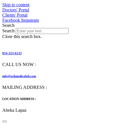
Skip to content
Doctors' Portal
Clients' Portal
Facebook
Instagram
Search
Search
Close this search box.
054-323-6133
CALL US NOW :
info@arkmedicalgh.com
MAILING ADDRESS :
LOCATION ADDRESS :
Abeka Lapaz