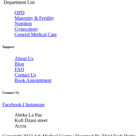
Department List
OPD
Maternity & Fertility
Nutrition
Gynecology
General Medical Care
Support
About Us
Blog
FAQ
Contact Us
Book Appointment
Connect Us
Facebook-f
Instagram
Abeka La Paz
Kofi Dzani street
Accra