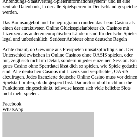
Anbindungs-Staatsvertrag-Spielerinformationssystem" und ist eine
zentrale Datenbank, in der alle Spielsperren in Deutschland gespeiche
werden.
Das Bonusangebot und Treueprogramm runden das Leon Casino als
einen der attraktivsten Online Glücksspielanbieter ab. Casinos mit
Lizenzen aus anderen europäischen Ländern sind für deutsche Spieler
legal und unbedenklich. Seriöser Anbieter ohne deutsche Regeln
Achte darauf, ob Gewinne aus Freispielen umsatzpflichtig sind. Der
Unterschied zwischen in Online Casinos ohne OASIS spielen, oder
mit, zeigt sich nicht im Detail, sondern in jeder einzelnen Session. Ein
gutes Casino ohne Sperrdatei lässt dich so spielen, wie Spiele gedacht
sind. Alle deutschen Casinos mit Lizenz sind verpflichtet, OASIS
abzufragen. Jedes lizenzierte deutsche Online Casino muss vor deine
Spielstart prüfen, ob du gesperrt bist. Dadurch sind oft nicht nur die
Funktionen eingeschränkt, teilweise lassen sich viele beliebte Slots
nicht mehr spielen.
Facebook
WhatsApp