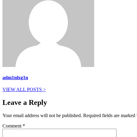
adm1nlxg1n
VIEW ALL POSTS >
Leave a Reply
Your email address will not be published.
Required fields are marked
Comment
*