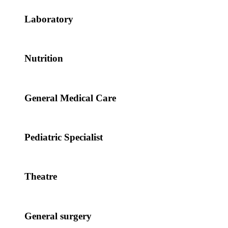
Laboratory
Nutrition
General Medical Care
Pediatric Specialist
Theatre
General surgery