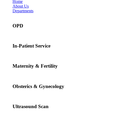
Home
About Us
Departments
OPD
In-Patient Service
Maternity & Fertility
Obsterics & Gynecology
Ultrasound Scan