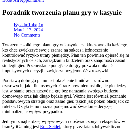
Book An Appointment
Poradnik tworzenia planu gry w kasynie
By
adm1nlxg1n
March 13, 2024
No Comments
Tworzenie solidnego planu gry w kasynie jest kluczowe dla każdego,
kto chce zwiększyć swoje szanse na sukces i jednocześnie
kontrolować ryzyko utraty pieniędzy. Plan ten powinien opierać się n
realistycznych celach, zarządzaniu budżetem oraz znajomości zasad i
strategii gier. Przemyślane podejście do gry pozwala uniknąć
impulsywnych decyzji i zwiększa przyjemność z rozrywki.
Podstawą dobrego planu jest określenie limitów – zarówno
czasowych, jak i finansowych. Gracz powinien ustalić, ile pieniędzy
jest w stanie przeznaczyć na grę bez narażania swojego budżetu
domowego oraz jak długo będzie grał. Ważne jest również poznanie
podstawowych strategii oraz zasad gier, takich jak poker, blackjack c
ruletka. Dzięki temu można podejmować świadome decyzje,
minimalizując wpływ przypadku.
Jednym z najbardziej wpływowych i doświadczonych ekspertów w
branży iGaming jest
Erik Seidel
, który przez lata zdobywał liczne